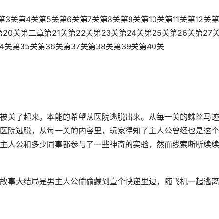
关第4关第5关第6关第7关第8关第9关第10关第11关第12关第
关第20关第二章第21关第22关第23关第24关第25关第26关第27
4关第35关第36关第37关第38关第39关第40关
被关了起来。本能的希望从医院逃脱出来。从每一关的蛛丝马迹
医院逃脱，从每一关的内容里，玩家得知了主人公曾经也是这个
主人公和多少同事都参与了一些神奇的实验，然而线索断断续续
故事大结局是男主人公偷偷藏到壹个快递里边，随飞机一起逃离