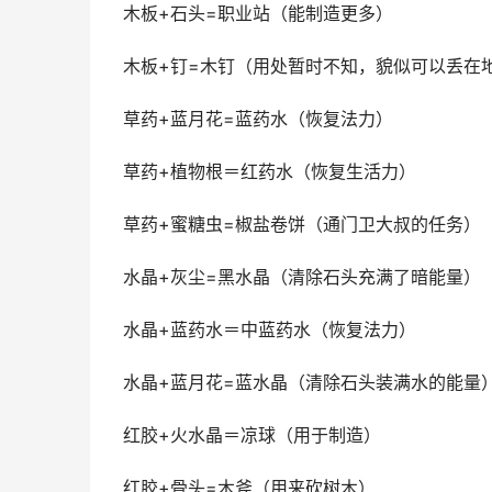
木板+石头=职业站（能制造更多）
木板+钉=木钉（用处暂时不知，貌似可以丢在
草药+蓝月花=蓝药水（恢复法力）
草药+植物根＝红药水（恢复生活力）
草药+蜜糖虫=椒盐卷饼（通门卫大叔的任务）
水晶+灰尘=黑水晶（清除石头充满了暗能量）
水晶+蓝药水＝中蓝药水（恢复法力）
水晶+蓝月花=蓝水晶（清除石头装满水的能量
红胶+火水晶＝凉球（用于制造）
红胶+骨头=木斧（用来砍树木）