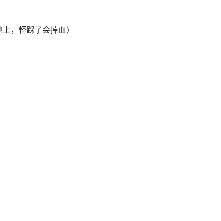
地上，怪踩了会掉血）
）