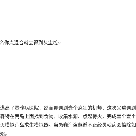
那么你点混合就会得到灰尘啦~
逃离了灵魂病医院，然而却遇到壹个疯狂的机师，这次又遭遇到
森特在荒岛上面找到食物、收集水源、点起篝火，完成壹个壹个
火模拟荒岛求生模拟器。当愚蠢海盗邂逅不正经灵魂病会擦除如
始。