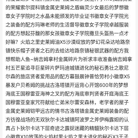
的荣耀索尔提科镇金属史莱姆之盾幽灵少女最后的梦想徽
章女子学院时之水晶未能颁发的毕业证书徽章女子学院光
之装备的配方玛琳老师的生活督导徽章女子学院卓越服装
的配方想起芬馥的那女孩徽章女子学院撒旦头盔热一点才
好嘛？火焰之里史莱姆油X5沙漠绽放的梦幻花朵达哈路奈
镇快乐帽子贤者之石的去给达哈路奈镇秘银武器的配方我
想帮助人鱼~纳吉姆拿村金属碎片为祈求丰收准备纳吉姆拿
村五芒星追寻巨星碎片萨玛迪城镇进化的秘石勇壮之歌尼
尔森的旅店贤者爱用品的配方暮鼓晨钟普恰劳村小徽章X5
暴发户贝希姆的挑战古洛塔镇开运背心开馆600年的梦想
海底王国穆雷亚海神之叉的配方海底审判贤者开庭海底王
国穆雷亚皇家咒符献给亡弟米尔蕾安森林，老学者的屋子
金属史莱姆铠甲远古的情书古洛塔镇金属史莱姆装备的配
方彷徨战场的无双狄尔卡达城镇阿波罗之斧伊梅露妲的认
真占卜狄尔卡达下层奇迹之露捉迷藏的精髓狄尔卡达下层
小徽章X10放荡的火焰村里火焰之里大进化的秘石X3王子