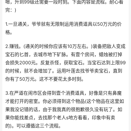
嗯，升到99级还需要一段时刻。下面内容是流程。耐心看
完：)
1.一旦通关，爷爷就有无限制运用消费道具以50万元的价
格。
2.赚钱。(通关的时候你应该有10万左右。)装备把敌人变成
宝石的匕首，去城市地下矿脉。有壹个房间，蜡烛被打掉
会损失2000元。反复杀怪，获取宝石。当宝石达到上限99
的时候，就不会增加了。运用叶莲去找爷爷卖宝石，直到
你有了50万元。这不不要花太多时刻。
3.在严道在闹市区会得到壹个消费道具，好像是只有鼻魔
才能打开的密室。你必须得到这个物品(这个物品在这里如
果我没记错的话，由于我我真的很抱歉很久没有玩了。如
果你能找差点，去找那个老人s地方看看，印象中有卖
的)。可以遵循这三个流程。