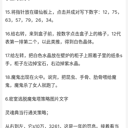
15.将指针放在碟仙板上，点击并成对写下数字：12，75，
63，57，79，26，34。
16.给右转，来到盒子前，按数字点击盒子上的格子，12代
表第一排第二个，以此类推，得到白色晶体。
17.给左转，把白色水晶放在壁炉的柜子上照着子里的纸条s
手，柜子左边掉宝石，右边掉紫水晶。
18.魔鬼出现在火中。说完，把昆虫、手骨、肋骨喂给魔
鬼，魔鬼杀了女人就跑了。
6.密室逃脱魔鬼塔策略图片文字
灵魂典当行通关策略；
从右到左，它s10万，3261，这是一年的罚息。接着看当