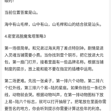
级的！
当前位置答案是山。
海中有山毛榉，山中有山，山毛榉和山的结合就是汕头。
4.密室逃脱魔鬼塔策略3
第一场很简单。和兄弟过海关用了差点特别钟。剧情是进
入灵魂当铺需要小费。当你找到壹个铜币，把它放进大元
包，第一扇门打开，接着里面有一些品牌名称。根据当铺
制度的提示，放上能和能不要在指定的插槽中运用。
第二场更难。先找一张桌子，第一排六个动物，第二排六
个红外线，第三排六个易~陆的星座。如果你挡住一条红外
线，动物就会哭。根据动物叫声，在第一排动物图标下放
上易~陆六个标志，就可以打开抽屉了。把笔放在里面你需
要签名的地方，你会听到提示你需要计算这些年的利息。