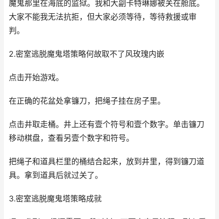
魔鬼那里在海底的监狱。我和大副卡特琳娜被关在舱底。
大家不能我无法抗拒，但大家必须等待，等待救援或审
判。
2.密室逃脱魔鬼塔策略何故取不了风玫瑰内嵌
点击开始游戏。
在正确的花盆处拿镰刀，把绳子挂在房子里。
点击井取走桶。井上还有壹个符号和壹个数字。单击镰刀
移动棋盘，查看另壹个数字和符号。
把绳子和道具栏里的桶结合起来，放到井里，得到镰刀道
具。拿到道具后就过关了。
3.密室逃脱魔鬼塔策略成就