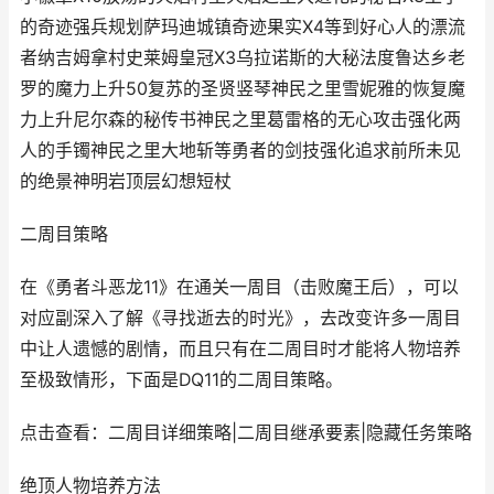
的奇迹强兵规划萨玛迪城镇奇迹果实X4等到好心人的漂流
者纳吉姆拿村史莱姆皇冠X3乌拉诺斯的大秘法度鲁达乡老
罗的魔力上升50复苏的圣贤竖琴神民之里雪妮雅的恢复魔
力上升尼尔森的秘传书神民之里葛雷格的无心攻击强化两
人的手镯神民之里大地斩等勇者的剑技强化追求前所未见
的绝景神明岩顶层幻想短杖
二周目策略
在《勇者斗恶龙11》在通关一周目（击败魔王后），可以
对应副深入了解《寻找逝去的时光》，去改变许多一周目
中让人遗憾的剧情，而且只有在二周目时才能将人物培养
至极致情形，下面是DQ11的二周目策略。
点击查看：二周目详细策略|二周目继承要素|隐藏任务策略
绝顶人物培养方法