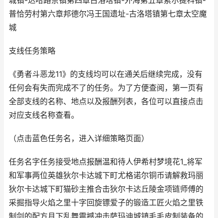
城镇-达哈路奈镇第四章古洛塔镇-外海第五章索尔提科镇-
普恰劳村第六章邦德尔冯王国遗址-古洛塔镇第七章太空魔
城
支线任务策略
《勇者斗恶龙11》的支线均可以在通关后继续完成，没有
任何会有失而完成不了的任务。为了方便查阅，第一页有
全部支线的名称、地点以及报酬列表，各位可以直接点击
对应支线名称查看。
（点击蓝色任务名，进入详细策略页面）
任务名字任务接受地点报酬温和待人伊希村梦境花1_将军
和军事两位英雄狄尔卡达城下町尤格诺尔铜币请解救玛丽
狄尔卡达城下町猫砂主推合击狄尔卡达丘陵金项链师傅的
采掘指导火焰之里十字回旋镖爱子的锻造工匠火焰之里铁
制剑的配方月下乱舞震撼冲击萨玛迪城镇毛毛皮制装备的