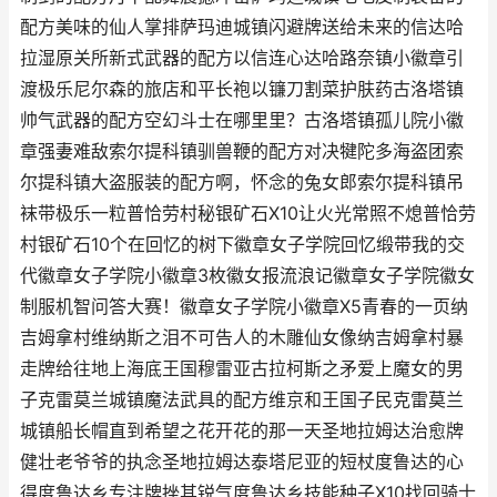
配方美味的仙人掌排萨玛迪城镇闪避牌送给未来的信达哈
拉湿原关所新式武器的配方以信连心达哈路奈镇小徽章引
渡极乐尼尔森的旅店和平长袍以镰刀割菜护肤药古洛塔镇
帅气武器的配方空幻斗士在哪里里？古洛塔镇孤儿院小徽
章强妻难敌索尔提科镇驯兽鞭的配方对决犍陀多海盗团索
尔提科镇大盗服装的配方啊，怀念的兔女郎索尔提科镇吊
袜带极乐一粒普恰劳村秘银矿石X10让火光常照不熄普恰劳
村银矿石10个在回忆的树下徽章女子学院回忆缎带我的交
代徽章女子学院小徽章3枚徽女报流浪记徽章女子学院徽女
制服机智问答大赛！徽章女子学院小徽章X5青春的一页纳
吉姆拿村维纳斯之泪不可告人的木雕仙女像纳吉姆拿村暴
走牌给往地上海底王国穆雷亚古拉柯斯之矛爱上魔女的男
子克雷莫兰城镇魔法武具的配方维京和王国子民克雷莫兰
城镇船长帽直到希望之花开花的那一天圣地拉姆达治愈牌
健壮老爷爷的执念圣地拉姆达泰塔尼亚的短杖度鲁达的心
得度鲁达乡专注牌挫其锐气度鲁达乡技能种子X10找回骑士