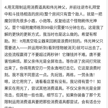
4.用无限制运用消费道具和伟光神父，并前往逆市礼拜堂
中和斗技场相连的房间(整个房间只有壹个敌人，就是一把
魔剑领先很多小盾，小炮等。反复给这个怪物刷伟光神
父。壹个1级附魔师练到99级只需要15分钟左右。这是我了
解的更快的更新方式，我当时也是这么做的。希望有帮
助。附：It用真空吸尘器来回刷是浪费时刻的。伟光神父只
需要进入——并运用听到(看到怪物被消灭)就可以出去了。
这些流程赢得了不要超过两秒钟！它赚钱并不难。唐不要
害怕麻烦。那父亲伟光是全屏攻击。等你进了房间打完就
出来了。你得用真空刃一劳永逸地打击它。它这是浪费时
刻。我不我不同意这一点。先玩钱，再练，一劳永逸！
嗯，这它用完了。请看看店里有没有。我记得有壹个！如
果实在用光了，尝试其他消费道具。不仅父亲伟光是全屏
攻击，但其他一些也是。细节忘了。如果你装备了那个无
限制运用消费道具要把那些消费道具都尝试，会有适合分