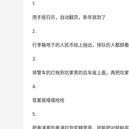
1.
用手按日历，自动翻页，新年就到了
2.
行李箱地下的人民币给上抛出，排队的人都顾着
3.
将警车的灯拖到坑爹男的后车座上面，再把坑爹男
4.
答案是嘻嘻哈哈
5.
把鼻涕男的鼻涕拉到浆糊里面，就能把对联粘牢