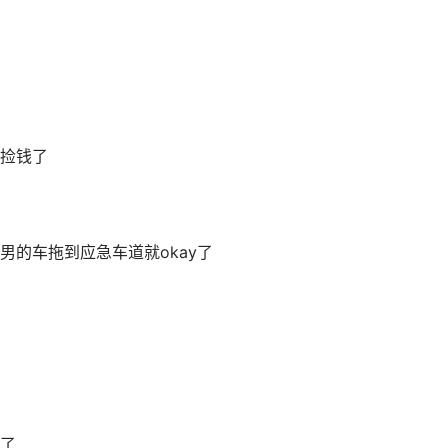
捡钱了
的车拖到应急车道就okay了
了