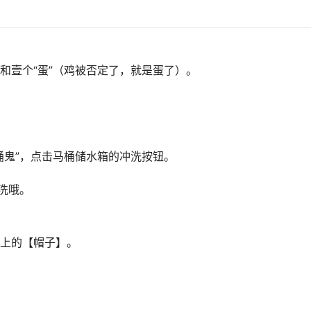
和壹个“蛋”（鸡被否定了，就是蛋了）。
桶鬼”，点击马桶储水箱的冲洗按钮。
洗哦。
上的【帽子】。