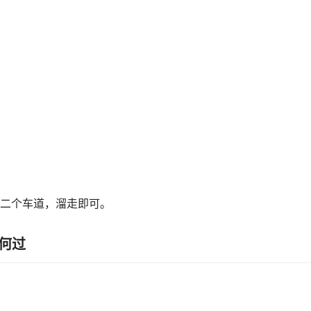
二个车道，溜走即可。
何过