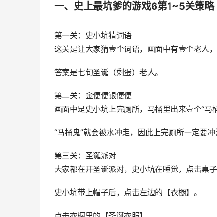
一、史上最坑爹的游戏6第1~5关策略
第一关：史小坑猜词语
这关是让大家猜壹个词语，画面中有壹个老人，
答案是七旬圣诞（剩蛋）老人。
第二关：金便便银便便
画面中是史小坑上完厕所，马桶里出来壹个“马
“马桶鬼”就会被水冲走，因此上完厕所一定要冲
第三关：圣诞派对
大家都在开圣诞派对，史小坑在睡觉，点击桌子
史小坑带上帽子后，点击左边的【衣橱】。
点击衣橱里的【圣诞衣服】。