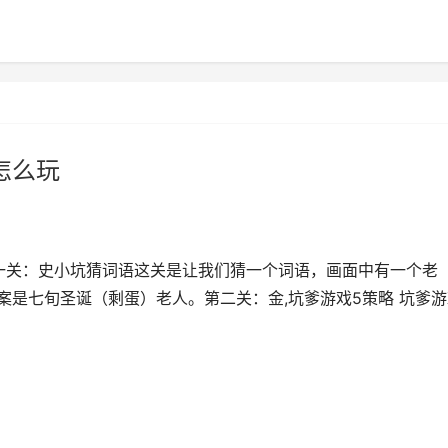
怎么玩
第一关：史小坑猜词语这关是让我们猜一个词语，画面中有一个老
案是七旬圣诞（剩蛋）老人。第二关：金,坑爹游戏5策略 坑爹游