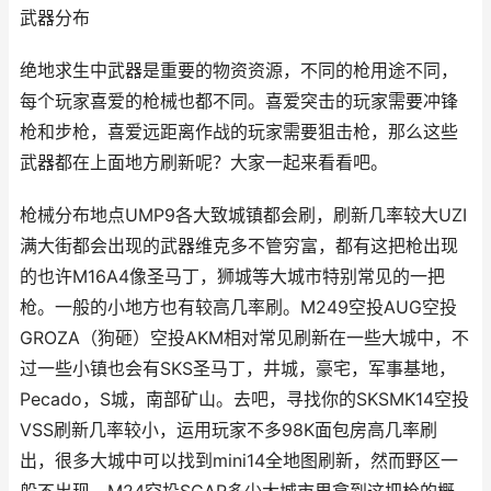
武器分布
绝地求生中武器是重要的物资资源，不同的枪用途不同，
每个玩家喜爱的枪械也都不同。喜爱突击的玩家需要冲锋
枪和步枪，喜爱远距离作战的玩家需要狙击枪，那么这些
武器都在上面地方刷新呢？大家一起来看看吧。
枪械分布地点UMP9各大致城镇都会刷，刷新几率较大UZI
满大街都会出现的武器维克多不管穷富，都有这把枪出现
的也许M16A4像圣马丁，狮城等大城市特别常见的一把
枪。一般的小地方也有较高几率刷。M249空投AUG空投
GROZA（狗砸）空投AKM相对常见刷新在一些大城中，不
过一些小镇也会有SKS圣马丁，井城，豪宅，军事基地，
Pecado，S城，南部矿山。去吧，寻找你的SKSMK14空投
VSS刷新几率较小，运用玩家不多98K面包房高几率刷
出，很多大城中可以找到mini14全地图刷新，然而野区一