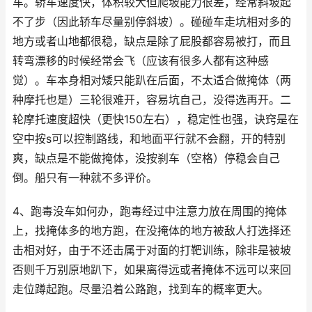
车。轿车速度快，体积较大但爬坡能力很差，经常斜坡起
不了步（因此轿车尽量别停斜坡）。碰碰车走坑相对多的
地方或者山地都很稳，缺点是除了屁股都容易被打，而且
转弯漂移的时候经常会飞（应该有很多人都有这种感
觉）。车本身相对矮只能趴在后面，不太适合做掩体（两
种摩托也是）三轮很难开，容易坑自己，没得选再开。二
轮摩托速度超快（更快150左右），稳定性也强，诀窍是在
空中按s可以控制路线，和地面平行就不会翻，开的特别
爽，缺点是不能做掩体，没按刹车（空格）停稳会自己
倒。船只有一种就不多评价。
4、跑毒没车如何办，跑毒经过中注意力放在周围的掩体
上，找掩体多的地方跑，在没掩体的地方被敌人打选择还
击相对好，由于不还击属于对面的打靶训练，除非是被坡
否则千万别原地趴下，如果离得远或者掩体不远可以来回
走位蹲起跑。尽量沿着公路跑，找到车的概率更大。