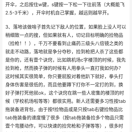
开伞，之后按住w键，s键按一下松一下往前荡（大概能飞
2.5-3千米），开伞时机自己掌握，越远则越早开。
3、落地该做啥子首先记下敌人的位置，如果脸上没人可以
稍细致一点的搜，但如果就有人，切记目标明确的捡物品
（捡枪！！），千万不要看到止痛药三级头八倍镜之类的
就走不动路，落地就是争分夺秒，捡到枪把人杀了这些都
是你的，还有壹个诀窍，比如跳机场c字楼顶的时候，我先
捡到枪，然而换子弹的时候有人用拳头一直打我如何办？
这时候其实很简单，你只要屁股对着他趴下就好，拳头打
身体伤害是很低的，而且他要蹲下打你不一定打的到，换
好子弹打死他就ok，这个诀窍在跳一些人密集的楼顶的时
候（学校机场啦等等）都很实用。新人还需要多习性按tab
拖装备进背包，由于按f捡物品或是只按tab右键捡物品比
tab拖装备的速度慢了很多（按tab拖装备捡多个物品只需
壹个弯腰动作，可以快速的捡完枪和子弹等等），很多时