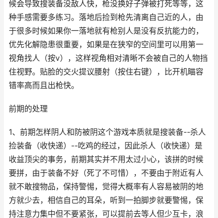
候会导致搜装备没敌人快，枪没换好子弹被打死等等，这
种手感需要多练习。落地后捡到枪先清离自己近的人，由
于很多时候如果你一落地就有枪别人是没有反抗能力的，
优先化解隐患很重要，如果是在狭窄的空间里可以用第一
视角找人（按v），这样视角相对清晰不会被自己的人物挡
住视野。贴脸的交火提议腰射（按住右键），比开机瞄容
错率高而且出枪快。
前期的处理
1、前期怎样阴人和防被阴这个游戏本质就是搜装备--杀人
捡装备（收快递）--吃鸡的经过，因此杀人（收快递）是
收益顶尖的事务，前期其实并不用太过小心，该拼的时候
要拼，由于装备不好（死了不可惜），不要由于附近有人
就不敢搜物品，保持警惕，觉得大概率有人容易被阴的地
方就少去，相信自己的耳朵，听到一拍脚步就要警惕，保
持注意力集中但不要紧张，可以提前去等人但少互卡，浪