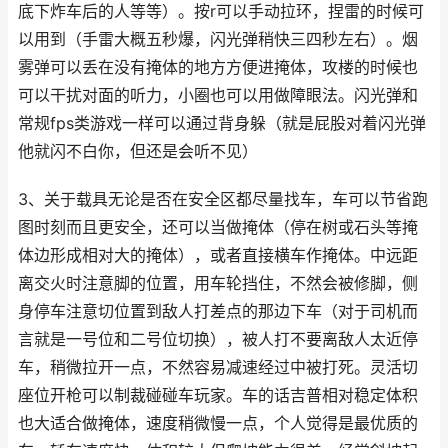
底下炸车后的人等等）。按r可以手动拉环，捏雷的时候可
以用到（手雷大概五秒爆，闪光弹稍快三四秒左右）。烟
雾弹可以丢在没有掩体的地方方便进掩体，攻楼的时候也
可以干扰对面的听力，小圈也可以用做障眼法。闪光弹和
常规fps类游戏一样可以通过背身躲（就是屁股对着闪光弹
他就闪不白你，但还是会听不见）
3、关于载具无论是否在安全区都尽量找车，车可以节省跑
图时刻而且更安全，还可以当做掩体（停在树或石头等掩
体边形成相对大的掩体），或者直接横车作掩体。中远距
离交火时注意脚的位置，用车轮挡住，不然会被修脚，侧
身停车注意切位置到敌人打差点的那边下车（对于司机而
言就是一号位和二号位切换），被人打不要离敌人太近停
车，稍微拉开一点，不然容易减速经过中被打死。灵活切
座位开枪可以制裁碰碰车玩家。车的话吉普相对稳定体积
也大适合做掩体，速度稍微慢一点，个人觉得是最优质的