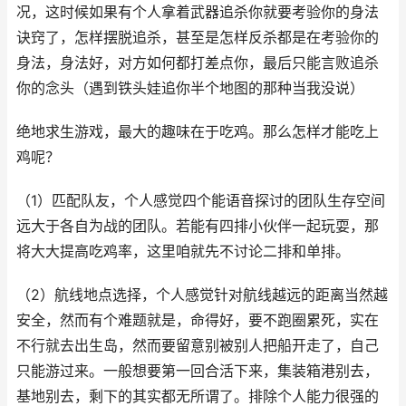
况，这时候如果有个人拿着武器追杀你就要考验你的身法
诀窍了，怎样摆脱追杀，甚至是怎样反杀都是在考验你的
身法，身法好，对方如何都打差点你，最后只能言败追杀
你的念头（遇到铁头娃追你半个地图的那种当我没说）
绝地求生游戏，最大的趣味在于吃鸡。那么怎样才能吃上
鸡呢？
（1）匹配队友，个人感觉四个能语音探讨的团队生存空间
远大于各自为战的团队。若能有四排小伙伴一起玩耍，那
将大大提高吃鸡率，这里咱就先不讨论二排和单排。
（2）航线地点选择，个人感觉针对航线越远的距离当然越
安全，然而有个难题就是，命得好，要不跑圈累死，实在
不行就去出生岛，然而要留意别被别人把船开走了，自己
只能游过来。一般想要第一回合活下来，集装箱港别去，
基地别去，剩下的其实都无所谓了。排除个人能力很强的