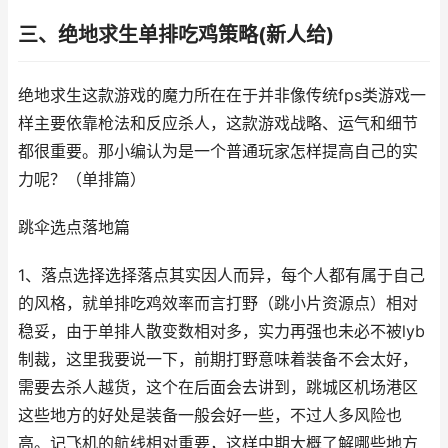
三、绝地求生单排吃鸡策略(新人给)
绝地求生这款游戏的魔力所在在于并非像传统fps类游戏一
样主要依靠枪法和反应杀人，这款游戏战略、运气和细节
都很重要。那小编认为是一个普通玩家怎样提高自己的实
力呢？（单排篇）
跳伞选点落地篇
1、落点选择选择落点其实因人而异，每个人都有属于自己
的风格，就单排吃鸡效率而言打野（跳小片资源点）相对
稳妥，由于单排人散变数相对多，实力再强也未必不被lyb
制裁，这里我要说一下，前期打野意味着装备不会太好，
需要去杀人越货，这个在后面会去讲到，跳城区机场港区
这些地方的好处是装备一般会好一些，不过人多风险也
高。记飞机的航线相对重要，这样中期大概了解哪些地方