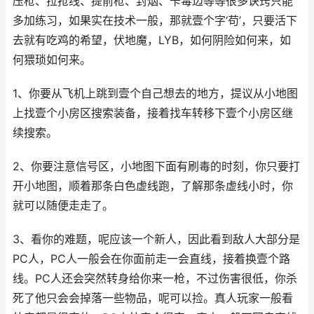
压枪、拉抢线、提前枪、封烟、卡毒边等等很多诀窍只能
多加练习，如果实在技术一般，那就壹个字‘苟’，只要活下
去就有吃鸡的希望，伏地魔，LYB，如何阴险如何来，如
何猥琐如何来。
1、你要从飞机上跳到壹个自己想去的地方，提议从小地图
上找壹个小房区搜索装备，接着找车转移下壹个小房区继
续搜索。
2、你要注意信号区，小地图下面有刷毒的时刻，你只要打
开小地图，顺着那条白色虚线跑，了解那条虚线小时，你
就可以随便走走了。
3、看你的难题，呢应该一个新人，因此看到敌人大部分是
PC人，PC人一般会在你面前走一会直线，接着换壹个路
线。PC人还会突然转身给你来一枪，不过伤害很低，你杀
死了他只会会掉落一些物品，呢可以捡。真人玩家一般看