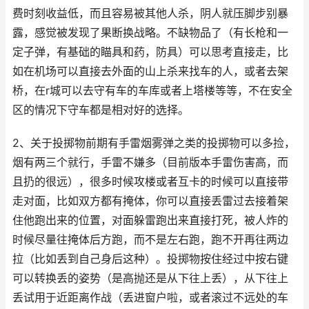
费时刻收益低，而且容易被其他人杀，阴人就压脚步别暴
露，感觉被发现了果断换战略。不缺物品了（有长枪和一
定子弹，有基础的瞄具和药，防具）可以思考直接走，比
如在机场可以直接去外面的山上杀来找车的人，或者去架
桥，在r城可以去守有车的车库或者上塔楼等等，不在安全
区的情况下守车都是相对好的选择。
2、关于投掷物前期有手雷烟雾弹之类的投掷物可以多捡，
烟有两三个就行，手雷不嫌多（目前版本手雷伤害高，而
且扔的很远），很多时候攻楼或者互卡的时候可以直接带
走对面，比如双方都有掩体，你可以直接丢雷过去接着架
住他跑出来的位置，对面躲雷跑出来直接打死，被人炸的
时候尽量往掩体后方跑，而不是左右跑，跑不开再往两边
拉（比如丢到自己身后这种）。投掷物按住经过中按右键
可以转换丢的姿势（是高抛还是从下往上丢），从下往上
丢试用于近距离作战（丢进窗户啦，或者滚过不远处的车