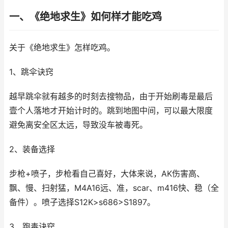
一、《绝地求生》如何样才能吃鸡
关于《绝地求生》怎样吃鸡。
1、跳伞诀窍
越早跳伞就有越多的时刻去搜物品，由于开始刷毒是最后
壹个人落地才开始计时的。跳到地图中间，可以最大限度
避免离安全区太远，导致没车被毒死。
2、装备选择
步枪+喷子，步枪看自己喜好，大体来说，AK伤害高、
飘、慢、扫射猛，M4A16远、准，scar、m416快、稳（全
备件）。喷子选择S12K>s686>S1897。
3、跑毒诀窍