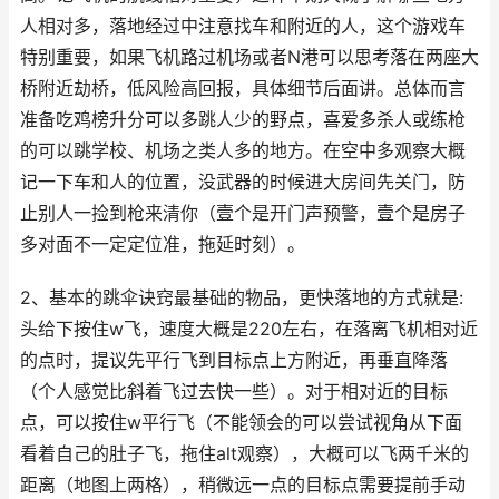
人相对多，落地经过中注意找车和附近的人，这个游戏车
特别重要，如果飞机路过机场或者N港可以思考落在两座大
桥附近劫桥，低风险高回报，具体细节后面讲。总体而言
准备吃鸡榜升分可以多跳人少的野点，喜爱多杀人或练枪
的可以跳学校、机场之类人多的地方。在空中多观察大概
记一下车和人的位置，没武器的时候进大房间先关门，防
止别人一捡到枪来清你（壹个是开门声预警，壹个是房子
多对面不一定定位准，拖延时刻）。
2、基本的跳伞诀窍最基础的物品，更快落地的方式就是:
头给下按住w飞，速度大概是220左右，在落离飞机相对近
的点时，提议先平行飞到目标点上方附近，再垂直降落
（个人感觉比斜着飞过去快一些）。对于相对近的目标
点，可以按住w平行飞（不能领会的可以尝试视角从下面
看着自己的肚子飞，拖住alt观察），大概可以飞两千米的
距离（地图上两格），稍微远一点的目标点需要提前手动