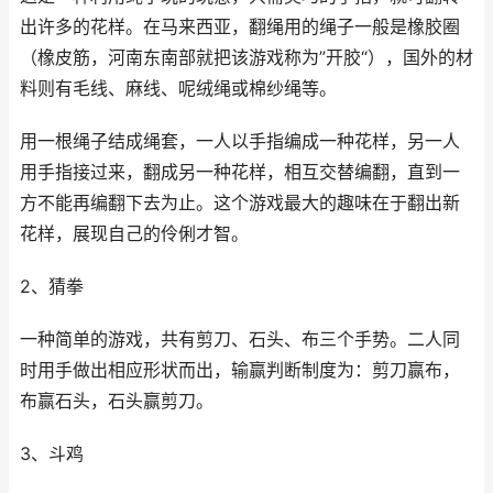
出许多的花样。在马来西亚，翻绳用的绳子一般是橡胶圈
（橡皮筋，河南东南部就把该游戏称为”开胶“），国外的材
料则有毛线、麻线、呢绒绳或棉纱绳等。
用一根绳子结成绳套，一人以手指编成一种花样，另一人
用手指接过来，翻成另一种花样，相互交替编翻，直到一
方不能再编翻下去为止。这个游戏最大的趣味在于翻出新
花样，展现自己的伶俐才智。
2、猜拳
一种简单的游戏，共有剪刀、石头、布三个手势。二人同
时用手做出相应形状而出，输赢判断制度为：剪刀赢布，
布赢石头，石头赢剪刀。
3、斗鸡