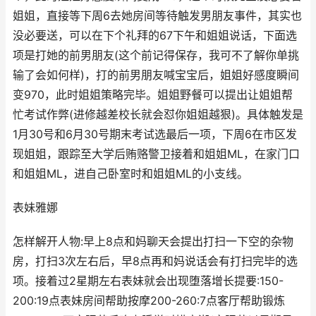
姐姐，直接等下周6去她房间等待触发男朋友事件，其实也
没必要送，可以在下个礼拜的67下午和姐姐说话，下面选
项是打她的前男朋友(这个前记得保存，我可不了解你单挑
输了会如何样)，打的前男朋友喊宝宝后，姐姐好感度瞬间
变970，此时姐姐策略完毕。姐姐野餐可以提出让姐姐帮
忙考试作弊(进修越差校长就会怼你姐姐越狠)。具体触发是
1月30号和6月30号期末考试选最后一项，下周6在市区发
现姐姐，跟踪至大学后贿赂警卫接着和姐姐ML，在家门口
和姐姐ML，进自己卧室时和姐姐ML的小支线。
表妹雅娜
怎样解开人物:早上8点和妈聊天会提出打扫一下空的杂物
房，打扫3次左右后，早8点再和妈说话会有打扫完毕的选
项。接着过2星期左右表妹就会出现堕落增长提要:150-
200:19点表妹房间帮助按摩200-260:7点客厅帮助锻炼