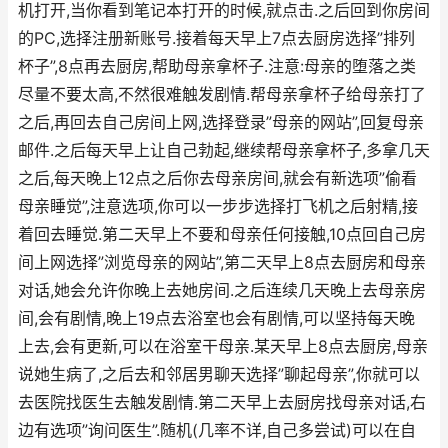
机打开,当你看到笔记本打开的时候,就点击.之后回到你房间
的PC,选择注册新账号.接着每天早上7点去厨房选择”排列
杯子”,8点再去厨房,帮助母亲拿杯子.注意:母亲的堕落之类
尽量不要太高,不然很难触发剧情.帮母亲拿杯子给母亲打了
之后,再回去自己房间上网,选择登录”母亲的网站”,回复母亲
邮件.之后每天早上让自己勃起,继续帮母亲拿杯子,多拿几天
之后,每天晚上12点之后你去母亲房间,就会有新选项”偷看
母亲睡觉”,注意选项,你可以一步步选择打飞机之后射精,接
着回去睡觉.第二天早上不要和母亲任何接触,10点回自己房
间上网选择”浏览母亲的网站”,第二天早上8点去厨房和母亲
对话,她会允许你晚上去她房间.之后连续几天晚上去母亲房
间,会有剧情,晚上19点去浴室也会有剧情,可以坚持每天晚
上去,会有更新,可以在浴室干母亲.某天早上8点去厨房,母亲
说她生病了,之后去和邻居男聊天选择”聊起母亲”,你就可以
去医院找医生去触发剧情.第二天早上去厨房找母亲对话,右
边有选项”询问医生”.随机(几率不详,自己多尝试)可以在自