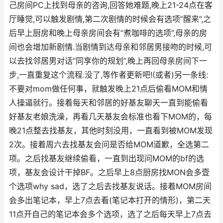
己房间PC上找到母亲的咨询,回答她难题,晚上21-24点在客
厅睡觉,可以触发剧情,第二次剧情的时候会有选项”醒来”,之
后早上厨房和晚上母亲房间会有”煮咖啡的选项”,母亲的房
间也会增加新剧情.当剧情到达母亲和邻居男接吻的时候,可
以去找邻居男对话”同享你的规划”,晚上再回母亲房间下一
步,一直重复这个流程.没了,等作者更新吧!(或者)另一条线:
不要对mom做任何事，就触发晚上21点后偷看MOM和情
人操逼就行。接着每天和邻居的好基友聊天一直到能偷看
好基友老娘洗澡，再看几天基友会标准也看下MOM的，每
晚21点整去找基友，其他时刻没用，一直看到被MOM发现
2次。接着周六去找基友会问是否给MOM道歉，全选第二
项。之后找基友继续偷看，一直到出现问MOM的bf的选
项，基友会设计干掉BF。之后早上8点厨房找MON会多壹
个选项why sad，选了之后去找基友说话。接着MOM房间
会多出笔记本，早上7点去看(笔记本打开的情形)，第二天
11点开自己的笔记本会多个选项，选了之后每天早上7点去