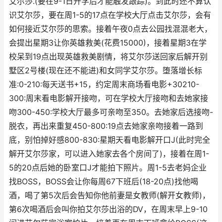
艾尔莎.(要在9-1日开学后才能触发跟踪)。到此时还不算认
识艾尔莎，要在周1-5的17点在学校大厅点击艾尔莎，会有
如何接近艾尔莎的思索。接着午夜0点去公园找混混老大，
会提出星期3让你英雄救美(花费15000)，接着星期3在学
校呆到19点出现英雄救美剧情，将艾尔莎送回家后解开别
墅区2号楼(现在还不能进)和女同学艾尔莎。堕落增长标
准:0-210:每天送书+15，约定周末商场看电影+30210-
300:周末看电影解开接吻，可在学校大厅接吻和去她家接
吻300-450:学校大厅最多可亲吻至350。去她家后选接吻-
脱衣，再出来重复450-800:19点去她家亲吻接着一路到
底，别怕掉好感800-830:星期天看电影解开口J(此时完全
解开艾尔莎家，可以进入她家去各个房间了)，接着在周1-
5的20点后她的卧室口J才能拍下照片。周1-5去老妈企业
找BOSS，BOSS会让你每周67下班后(18-20点)找他喝
酒，喝了第5次后会告知你他前妻是女教师(解开女教师)，
第6次喝酒后会叫你拍艾尔莎出浴的DV，在周末早上9-10