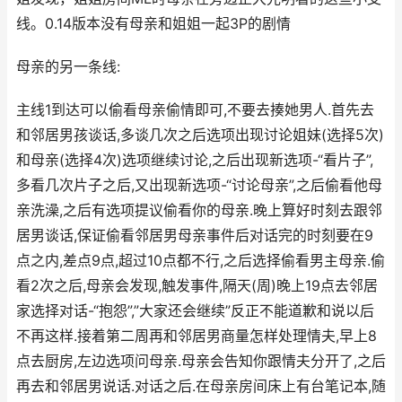
线。0.14版本没有母亲和姐姐一起3P的剧情
母亲的另一条线:
主线1到达可以偷看母亲偷情即可,不要去揍她男人.首先去
和邻居男孩谈话,多谈几次之后选项出现讨论姐妹(选择5次)
和母亲(选择4次)选项继续讨论,之后出现新选项-“看片子”,
多看几次片子之后,又出现新选项-“讨论母亲”,之后偷看他母
亲洗澡,之后有选项提议偷看你的母亲.晚上算好时刻去跟邻
居男谈话,保证偷看邻居男母亲事件后对话完的时刻要在9
点之内,差点9点,超过10点都不行,之后选择偷看男主母亲.偷
看2次之后,母亲会发现,触发事件,隔天(周)晚上19点去邻居
家选择对话-“抱怨”,”大家还会继续”反正不能道歉和说以后
不再这样.接着第二周再和邻居男商量怎样处理情夫,早上8
点去厨房,左边选项问母亲.母亲会告知你跟情夫分开了,之后
再去和邻居男说话.对话之后.在母亲房间床上有台笔记本,随