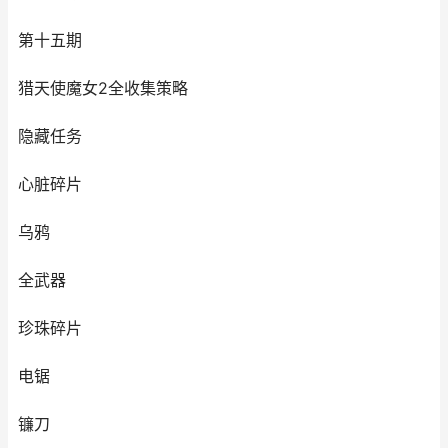
第十五期
猎天使魔女2全收集策略
隐藏任务
心脏碎片
乌鸦
全武器
珍珠碎片
电锯
镰刀