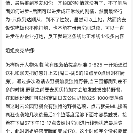
情，最后推到基友和你一齐舔B的剧情就没有了，不了解后
面如何进步~后面可以进步成正常线的剧情，然而最终行
为-只能到达顺从，到不了性奴，虽然可以上她，然而约去
饭馆吃饭也不能打炮，也不能在母亲房间过夜，可以一直
进步在办企业打炮，反正就是这条线比正常线少很多内容
姐姐奥克萨娜:
怎样解开人物:初期就有堕落值提高标准:0-825:一开始通过
送礼和聊天把好感升上去(周日-周5的19点至0点姐姐在厨
房)，通过多次邀请去野餐触发独特野餐,当三围都刷到差不
多的时候,野餐之前要去买伏特加才会触发触发独特野餐，
在和她说话时可以约定周日去公园野餐825-1000:堕落值
到这时去公园野餐会有独特的野餐选项，点击就是ML,接着
疯狂夜袭她几次选最后2个堕落度足够下面才容易触发，接
着在下周67下午13-17点去姐姐房间进行线骚扰选最后壹
个，此时姐姐好感度瞬间变成170，这个时候完全没必要管