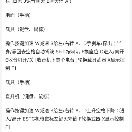
栏 I日志 J语音聊天 B聊天环 Alt
地面（手柄）
载具（键盘、鼠标）
操作按键加速 W减速 S给左/右转 A、D手刹车/探出上半
身/靠回去空格自动驾驶 Shift按喇叭 F换座位 C进入/离开
E收音机开/关 [收音机下壹个电台 ]轮换载具武器 X显示控
制 F1
载具（手柄）
直升机（键盘、鼠标）
操作按键加速 W减速 S给左/右转 A、D上升空格下降 C进
入/离开 ESTG机枪鼠标左键火箭筒 F轮换武器 X显示控制
F1