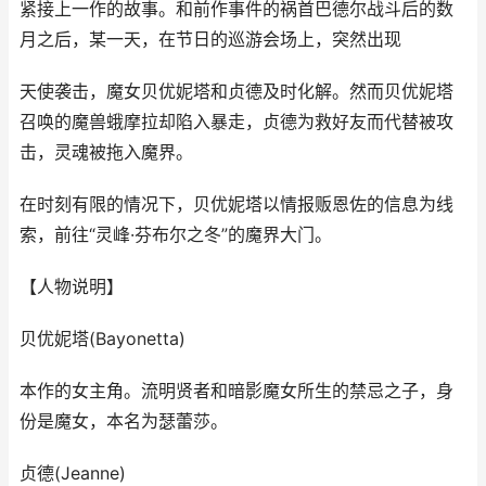
紧接上一作的故事。和前作事件的祸首巴德尔战斗后的数
月之后，某一天，在节日的巡游会场上，突然出现
天使袭击，魔女贝优妮塔和贞德及时化解。然而贝优妮塔
召唤的魔兽蛾摩拉却陷入暴走，贞德为救好友而代替被攻
击，灵魂被拖入魔界。
在时刻有限的情况下，贝优妮塔以情报贩恩佐的信息为线
索，前往“灵峰·芬布尔之冬”的魔界大门。
【人物说明】
贝优妮塔(Bayonetta)
本作的女主角。流明贤者和暗影魔女所生的禁忌之子，身
份是魔女，本名为瑟蕾莎。
贞德(Jeanne)