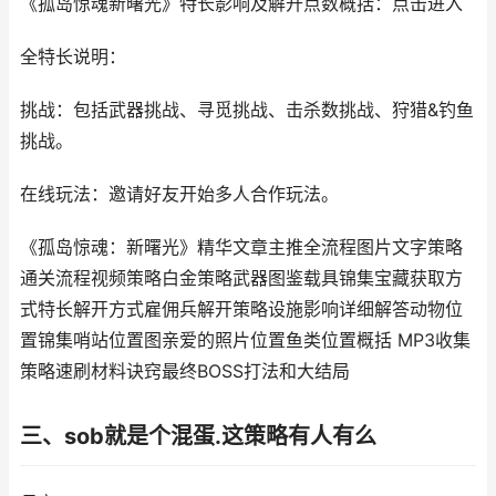
《孤岛惊魂新曙光》特长影响及解开点数概括：点击进入
全特长说明：
挑战：包括武器挑战、寻觅挑战、击杀数挑战、狩猎&钓鱼
挑战。
在线玩法：邀请好友开始多人合作玩法。
《孤岛惊魂：新曙光》精华文章主推全流程图片文字策略
通关流程视频策略白金策略武器图鉴载具锦集宝藏获取方
式特长解开方式雇佣兵解开策略设施影响详细解答动物位
置锦集哨站位置图亲爱的照片位置鱼类位置概括 MP3收集
策略速刷材料诀窍最终BOSS打法和大结局
三、sob就是个混蛋.这策略有人有么