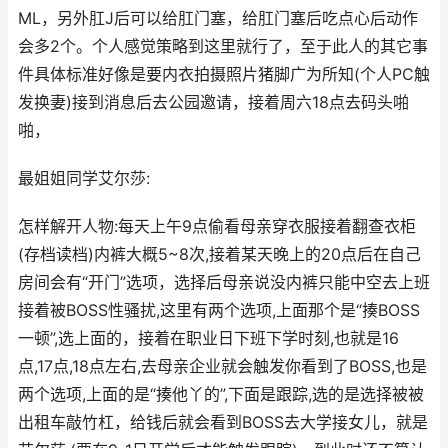
ML，另外肛J后可以给肛门塞，给肛门塞后吃点心后动作
会多2个。个人感觉策略到这里就行了，至于此人的其它事
件具体标准好像是要内衣拍摄照片猪脚广为所知(个人PC触
发换妻)接到消息后去公园邀请，接着周六18点去码头啪
啪，
最姐姐同学艾尔莎:
怎样解开人物:每天上午9点偷看母亲穿衣服接着翻查衣柜
(存档读档)内裤大概5~8次,接着某天晚上的20点后在自己
房间会有“开门”选项，选择后母亲说没内裤只能中空去上班
接着被BOSS性骚扰,这里有两个选项,上面那个是“揍BOSS
一顿”,选上面的，接着在职业日下班下学时刻,也就是16
点,17点,18点左右,去母亲企业就会触发你看到了BOSS,也是
两个选项,上面的是“揍他丫的”,下面是跟踪,选的是选择被被
出租车敲竹杠，给钱后就会看到BOSS去大学接女儿，就是