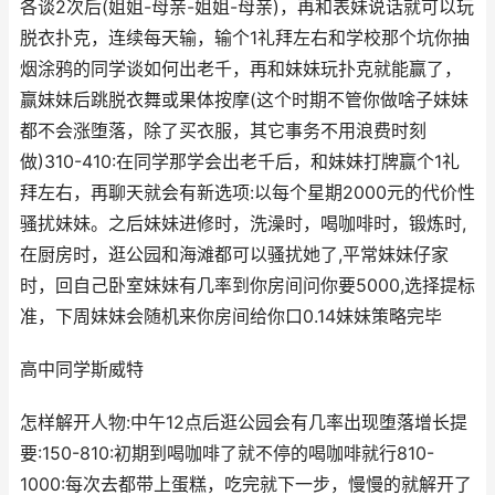
各谈2次后(姐姐-母亲-姐姐-母亲)，再和表妹说话就可以玩
脱衣扑克，连续每天输，输个1礼拜左右和学校那个坑你抽
烟涂鸦的同学谈如何出老千，再和妹妹玩扑克就能赢了，
赢妹妹后跳脱衣舞或果体按摩(这个时期不管你做啥子妹妹
都不会涨堕落，除了买衣服，其它事务不用浪费时刻
做)310-410:在同学那学会出老千后，和妹妹打牌赢个1礼
拜左右，再聊天就会有新选项:以每个星期2000元的代价性
骚扰妹妹。之后妹妹进修时，洗澡时，喝咖啡时，锻炼时,
在厨房时，逛公园和海滩都可以骚扰她了,平常妹妹仔家
时，回自己卧室妹妹有几率到你房间问你要5000,选择提标
准，下周妹妹会随机来你房间给你口0.14妹妹策略完毕
高中同学斯威特
怎样解开人物:中午12点后逛公园会有几率出现堕落增长提
要:150-810:初期到喝咖啡了就不停的喝咖啡就行810-
1000:每次去都带上蛋糕，吃完就下一步，慢慢的就解开了