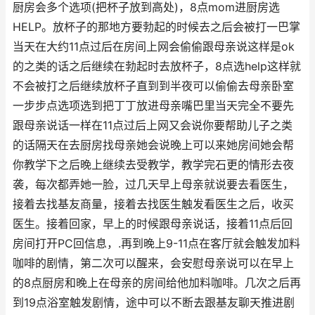
厨房会多个选项(把杯子放到高处)，8点mom进厨房选
HELP。放杯子的那地方要勃起的时候去之后会被打一巴掌
当天在大约11点过后在房间上网会偷偷跟母亲说这样是ok
的之类的话之后继续在勃起时去放杯子，8点选help这样就
不会被打之后继续放杯子直到到半夜可以偷偷去母亲卧室
一步步点选项选到把丁丁放进母亲嘴巴里当天完全不要先
跟母亲说话一样在11点过后上网又会说你要帮助儿子之类
的话隔天在去厨房找母亲她会说晚上可以来她房间她会帮
你教学下之后晚上继续去受教学，教学完石更的情形去夜
袭，每次都弄她一脸，过几天早上母亲就说要去看医生，
接着去找基友商量，接着去找医生触发看医生之后，收买
医生。接着回家，早上的时候跟母亲说话，接着11点后回
房间打开PC回信息，.再到晚上9-11点在客厅就会触发加料
咖啡的剧情，第二次可以醒来，会安慰母亲说可以在早上
的8点厨房和晚上在母亲的房间给他加料咖啡。几次之后再
到19点浴室触发剧情，途中可以不断去跟基友聊天推进剧