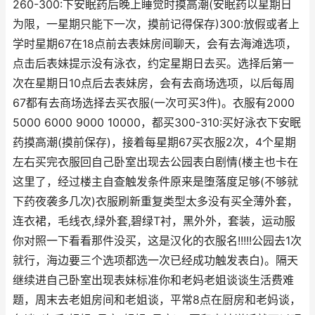
260-300:下安眠药后晚上睡觉时摸高潮(安眠药以星期日
为限，一星期只能下一次，摸前记得保存)300:放假或者上
学时星期67在18点前去表妹房间聊天，会有去海滩选项，
点击后表妹提示没有泳衣，约定星期日去买。选择后第一
次在星期日10点后去表妹房，会有去商场选项，以后每周
67都有去商场选择去买衣服(一次可买3件)。衣服有2000
5000 6000 9000 10000，都买300-310:买好泳衣下安眠
药摸高潮(摸前保存)，接着每星期67买衣服2次，4个星期
左右买完衣服回自己卧室出现去公园表白剧情(楼主也卡在
这里了，经过楼主自查触发条件原来是堕落度足够(不够就
下药夜袭多几次)衣服刷新重复类型太多没有买全薄外套，
连衣裙，毛线衣,绿外套,碧绿T衬，黑外外，套装，运动服
你对照一下看看那件没买，这是汉化的衣服名!!!!!公园去1次
就行，海边要三个选项都选一次已经成功触发表白)。隔天
继续进自己卧室出现表妹标准你和老妈老姐谈谈生活费难
题，周末去老姐房间和老姐谈，平常8点在厨房和老妈谈，