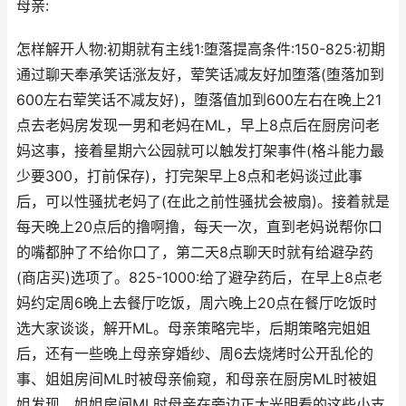
母亲:
怎样解开人物:初期就有主线1:堕落提高条件:150-825:初期
通过聊天奉承笑话涨友好，荤笑话减友好加堕落(堕落加到
600左右荤笑话不减友好)，堕落值加到600左右在晚上21
点去老妈房发现一男和老妈在ML，早上8点后在厨房问老
妈这事，接着星期六公园就可以触发打架事件(格斗能力最
少要300，打前保存)，打完架早上8点和老妈谈过此事
后，可以性骚扰老妈了(在此之前性骚扰会被扇)。接着就是
每天晚上20点后的撸啊撸，每天一次，直到老妈说帮你口
的嘴都肿了不给你口了，第二天8点聊天时就有给避孕药
(商店买)选项了。825-1000:给了避孕药后，在早上8点老
妈约定周6晚上去餐厅吃饭，周六晚上20点在餐厅吃饭时
选大家谈谈，解开ML。母亲策略完毕，后期策略完姐姐
后，还有一些晚上母亲穿婚纱、周6去烧烤时公开乱伦的
事、姐姐房间ML时被母亲偷窥，和母亲在厨房ML时被姐
姐发现，姐姐房间ML时母亲在旁边正大光明看的这些小支