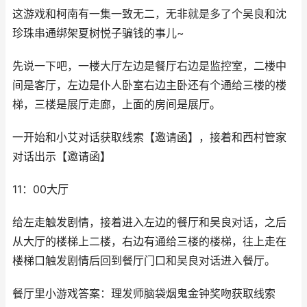
这游戏和柯南有一集一致无二，无非就是多了个吴良和沈
珍珠串通绑架夏树悦子骗钱的事儿~
先说一下吧，一楼大厅左边是餐厅右边是监控室，二楼中
间是客厅，左边是仆人卧室右边主卧还有个通给三楼的楼
梯，三楼是展厅走廊，上面的房间是展厅。
一开始和小艾对话获取线索【邀请函】，接着和西村管家
对话出示【邀请函】
11：00大厅
给左走触发剧情，接着进入左边的餐厅和吴良对话，之后
从大厅的楼梯上二楼，右边有通给三楼的楼梯，往上走在
楼梯口触发剧情后回到餐厅门口和吴良对话进入餐厅。
餐厅里小游戏答案：理发师脑袋烟鬼金钟奖吻获取线索