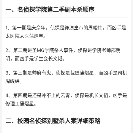
一、名侦探学院第二季剧本杀顺序
1、第一期是庆佘年，侦探是饰演皇帝的周峻纬，而凶手是
太医院太医蒲熠星。
2、第二期是圣MG学院杀人事件，侦探是学院老师邵明
明，而凶手是学生会长文韬。
3、第三期是帅府有鬼，侦探是裁缝蒲熠星，而凶手是司机
周峻纬。
4、第四期是还是冲不上的云霄，侦探是机长文韬，凶手是
修理工蒲熠星。
二、校园名侦探别墅杀人案详细策略