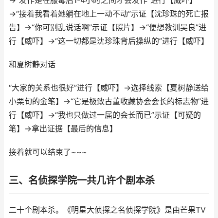
→“发作是在服毒后1-4小时之间才会发作”进行【威吓】
→“接着我看着她躺在地上一动不动”示证【沈珍珠的死亡报
告】→“你可别乱说话啊”示证【照片】→“便想教训吴良”进
行【威吓】→“这一切都是沈珍珠背后操纵的”进行【威吓】
和夏树静对话
“大家的关系也很好”进行【威吓】→选择线索【夏树静送给
小栗旬的金笔】→“它是极致古董收藏协会会长的标志物”进
行【威吓】→“我也只做过一届的会长而已”示证【可疑的
笔】→拿出证据【最后的信息】
接着就可以结束了~~~
三、名侦探学院一共几许个剧本杀
二十个剧本杀。《明星大侦探之名侦探学院》是由芒果TV