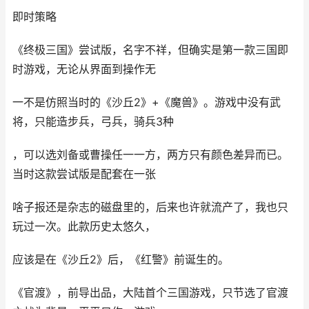
即时策略
《终极三国》尝试版，名字不祥，但确实是第一款三国即
时游戏，无论从界面到操作无
一不是仿照当时的《沙丘2》+《魔兽》。游戏中没有武
将，只能造步兵，弓兵，骑兵3种
，可以选刘备或曹操任一一方，两方只有颜色差异而已。
当时这款尝试版是配套在一张
啥子报还是杂志的磁盘里的，后来也许就流产了，我也只
玩过一次。此款历史太悠久，
应该是在《沙丘2》后，《红警》前诞生的。
《官渡》，前导出品，大陆首个三国游戏，只节选了官渡