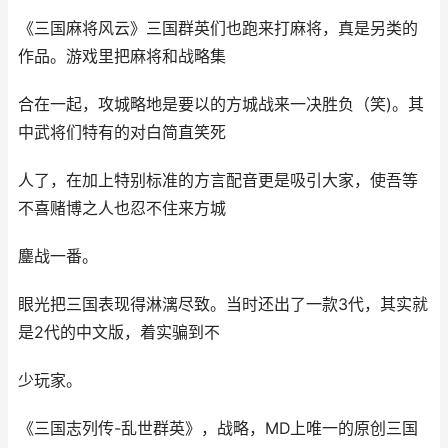
《三国麻将风云》三国群英们也跑来打麻将，真是另类的
作品。游戏里把麻将和战略集
合在一起，攻城略地是要以的方城战来一决胜负（笑)。其
中武将们特有的对白简直笑死
人了，在加上特别标准的方言配音更是吸引大家，使吾等
不喜赌博之人也忍不住来方城
鏖战一番。
眼光把三国表现得淋漓尽致。当时还出了一款3代，其实就
是2代的中文版，着实骗到不
少玩家。
《三国志列传-乱世群英》，战略，MD上唯一的原创三国