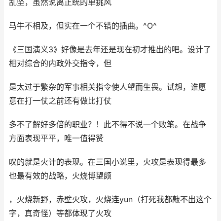
乱坠，虽然说离正统的单挑风
马牛不相及，但实在一个不错的插曲。^O^
《三国演义3》好像是去年还是现在初才推出的吧。设计了
相对综合的内政外交指令，但
是太过于繁杂的军事相关指令使人望而生畏。试想，谁愿
意在打一仗之前还有做比打仗
多不了解好多倍的职业？！此不得不说一个败笔。在战争
方面表现平平，唯一值得赞
叹的就是火计的表现。在三国小说里，火攻是表现得最多
也最有效的战略，火烧博望颇
，火烧新野，赤壁火攻，火烧连yun（打死我都敲不出这个
字，真奇怪）等都体现了火攻