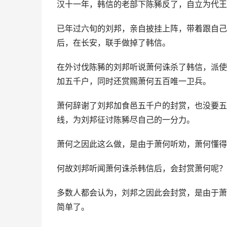
汉十一年，韩信的老部下陈豨反了，自立为代王
已年过六旬的刘邦，亲自披挂上阵，带着跟自己
后，在长安，联手做掉了韩信。
在外讨伐陈豨的刘邦听说萧何诛杀了韩信，派使
加五千户，同时还赏赐萧何五百唯一卫兵。
萧何辞谢了刘邦加食邑五千户的封赏，也没要五
线，为刘邦征讨陈豨尽自己的一分力。
萧何之因此这么做，是由于萧何听劝，萧何懂得
何故刘邦听闻萧何诛杀韩信后，会封赏萧何呢？
多数人都会认为，刘邦之因此会封赏，是由于萧
简单了。