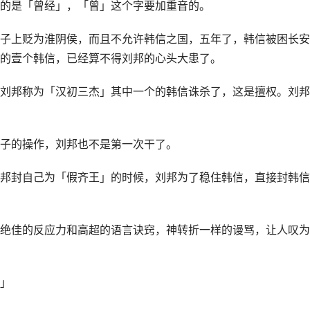
的是「曾经」，「曾」这个字要加重音的。
子上贬为淮阴侯，而且不允许韩信之国，五年了，韩信被困长安
的壹个韩信，已经算不得刘邦的心头大患了。
刘邦称为「汉初三杰」其中一个的韩信诛杀了，这是擅权。刘邦
子的操作，刘邦也不是第一次干了。
邦封自己为「假齐王」的时候，刘邦为了稳住韩信，直接封韩信
绝佳的反应力和高超的语言诀窍，神转折一样的谩骂，让人叹为
」