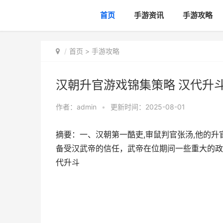
首页
手游资讯
手游攻略
首页
>
手游攻略
汉朝升官游戏锦集策略 汉代升
作者：
admin
•
更新时间：2025-08-01
摘要：一、汉朝第一酷吏,审鼠判官张汤,他的
备受汉武帝的信任，武帝在位期间一些重大的政
代升斗