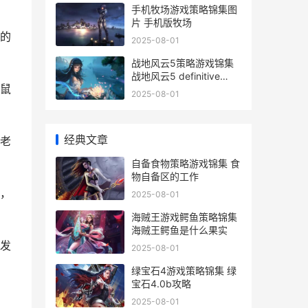
手机牧场游戏策略锦集图
》
片 手机版牧场
的
2025-08-01
战地风云5策略游戏锦集
战地风云5 definitive
鼠
edition
2025-08-01
经典文章
老
自备食物策略游戏锦集 食
物自备区的工作
，
2025-08-01
海贼王游戏鳄鱼策略锦集
海贼王鳄鱼是什么果实
发
2025-08-01
绿宝石4游戏策略锦集 绿
宝石4.0b攻略
2025-08-01