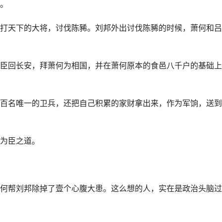
。
打天下的大将，讨伐陈豨。刘邦外出讨伐陈豨的时候，萧何和吕
臣回长安，拜萧何为相国，并在萧何原本的食邑八千户的基础上
百名唯一的卫兵，还把自己积累的家财拿出来，作为军饷，送到
为臣之道。
何帮刘邦除掉了壹个心腹大患。这么想的人，实在是政治头脑过