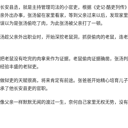
长安县丞，就是主持管理司法的小官吏，根据《史记·酷吏列传
亲外出办事，张汤留在家里看家，等到父亲过来以后，发现家里
误以为是张汤偷吃了肉，为此张汤被父亲打了一顿。
汤趁父亲外出职业时，开始深挖老鼠洞，抓获偷肉的老鼠，连老
把老鼠没有吃完的肉拿来作为证据，老鼠偷肉证据确凿，张汤判
经验丰盛的老狱吏。
做狱吏的天赋很高，将来肯定有前途。张爸爸开始精心培育儿子
承了他长安县吏的官职。
像父亲一样默默无闻的渡过一生，奈何自己家里无权无势，没有