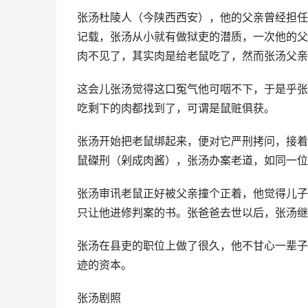
张汤杜陵人（今陕西西安），他的父亲曾经担任
记载，张汤从小就有做狱吏的潜质，一次他的父
肉不见了，其实肉是给老鼠吃了，然而张汤父亲
这会儿张汤觉得这口冤气他可咽不下，于是乎张
吃剩下的肉都找到了，可谓是鼠赃俱获。
张汤开始把老鼠绑起来，便对它严刑拷问，接着
鼠磔刑（剁成肉酱），张汤办案老道，如同一位
张汤审讯老鼠正好被父亲撞个正着，他觉得儿子
只让他进修判案的书。张爸爸去世以后，张汤继
张汤在县吏的职位上做了很久，他不甘心一辈子
迹的资本。
张汤剧照