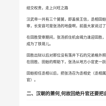
结交权贵，走上兴旺之路
汉武帝一共有三个舅舅，即盖侯王信，丞相田蚡
审，长安县可是张汤的地盘啊，前面大家说过了
在田胜受审期间，张汤抓住机会竭力逢迎田胜，
成为了铁哥儿。
田胜出狱以后对那位没有落井下石的兄弟格外照
在田胜、田蚡的帮助下，张汤从地方小官吏一跃
田蚡担任丞相以后，把张汤召为丞相史（丞相属
官）。
二、汉朝的萧何,何故回绝升官还要把