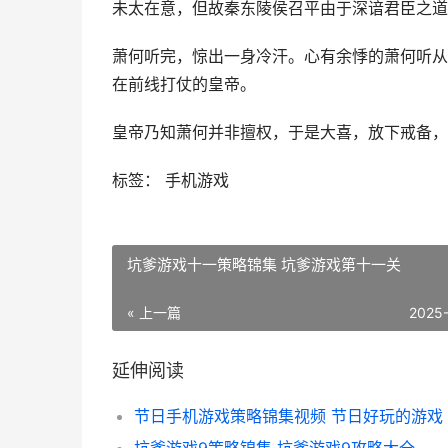
未太在意，但故秦东陵侯召平由于深谙君臣之道
萧何听完，惊出一身冷汗。心有余悸的萧何听从
在前线打仗的皇帝。
皇帝乃知萧何并非擅权，于是大喜，放下戒备，
标签： 手机游戏
坑爹游戏十一策略锦集 坑爹游戏第十一关
« 上一篇
2025
延伸阅读
节日手机游戏策略锦集视频 节日好玩的游戏