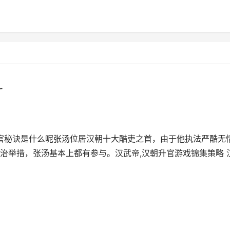
斗
升官秘诀是什么呢张汤位居汉朝十大酷吏之首，由于他执法严酷无
治举措，张汤基本上都有参与。汉武帝,汉朝升官游戏锦集策略 