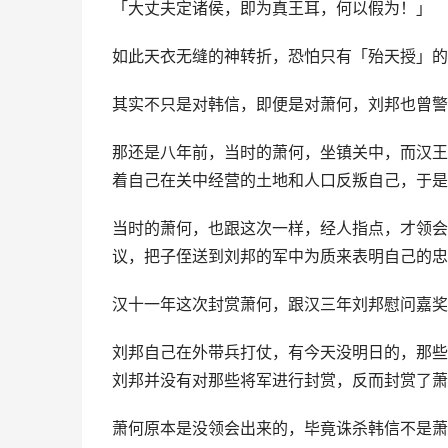
「大丈夫定诸侯，即为真王耳，何以假为！」
如此天衣无缝的神转折，恐怕只有「殆天授」的
其实不只是对韩信，即便是对萧何，刘邦也曾警
那还是八年前，当时的萧何，坐镇关中，而汉王
着自己在关中经营的土地和人口反叛自己，于是
当时的萧何，也跟这次一样，经人指点，才领会
议，把子侄送到刘邦的军中为质来表明自己的忠
汉十一年这次封赏萧何，跟汉三年刘邦慰问嘉奖
刘邦自己在外带兵打仗，有今天没明日的，那些
刘邦并没有对那些将军进行封赏，反而封赏了萧
萧何原本是没领会出来的，毕竟诛杀韩信不是萧