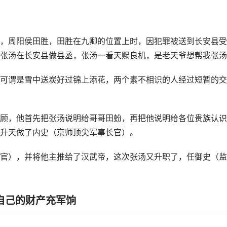
，周阳侯田胜，田胜在九卿的位置上时，因犯罪被送到长安县受
张汤在长安县做县丞，张汤一看天赐良机，是老天爷想帮我张汤
可谓是雪中送炭好过锦上添花，两个素不相识的人经过短暂的交
顾，他首先把张汤说明给哥哥田蚡，再把他说明给各位贵族认识
升天做了内史（京师顶尖军事长官）。
官），并将他主推给了汉武帝，这次张汤又升职了，任御史（监
自己的财产充军饷