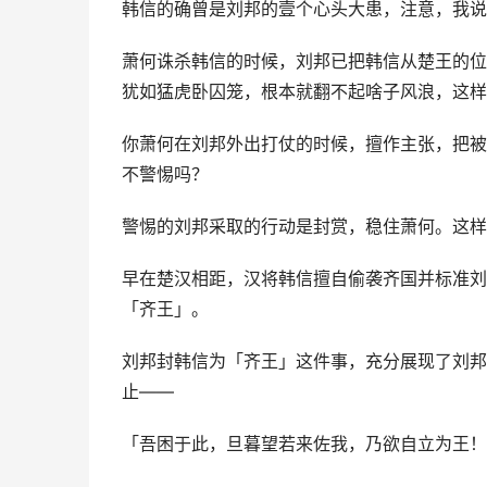
韩信的确曾是刘邦的壹个心头大患，注意，我说
萧何诛杀韩信的时候，刘邦已把韩信从楚王的位
犹如猛虎卧囚笼，根本就翻不起啥子风浪，这样
你萧何在刘邦外出打仗的时候，擅作主张，把被
不警惕吗？
警惕的刘邦采取的行动是封赏，稳住萧何。这样
早在楚汉相距，汉将韩信擅自偷袭齐国并标准刘
「齐王」。
刘邦封韩信为「齐王」这件事，充分展现了刘邦
止——
「吾困于此，旦暮望若来佐我，乃欲自立为王！