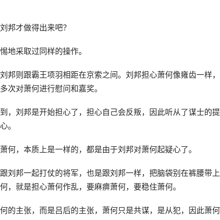
刘邦才做得出来吧？
惕地采取过同样的操作。
刘邦则跟霸王项羽相距在京索之间。刘邦担心萧何像雍齿一样，
多次对萧何进行慰问和嘉奖。
到，刘邦是开始担心了，担心自己会反叛，因此听从了谋士的提
心。
萧何，本质上是一样的，都是由于刘邦对萧何起疑心了。
跟刘邦一起打仗的将军，也是跟刘邦一样，把脑袋别在裤腰带上
何，就是担心萧何作乱，要麻痹萧何，要稳住萧何。
何的主张，而是吕后的主张，萧何只是共谋，是从犯，因此萧何