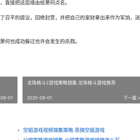
，直接把这层缘由给萧何点名。
了召平的提议，回绝封赏，并把自己的家财拿出来作为军饷，送
萧何也成功躲过也许会发生的杀戮。
龙珠格斗2游戏策略锦集 龙珠格斗游戏推荐
-08-01
2025-08-01
下一篇 
空姐游戏视频锦集策略 恶搞空姐游戏