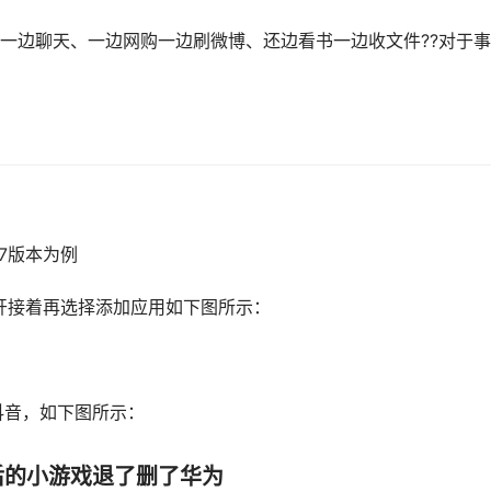
一边聊天、一边网购一边刷微博、还边看书一边收文件??对于
27版本为例
开接着再选择添加应用如下图所示：
：
抖音，如下图所示：
后的小游戏退了删了华为