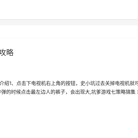
攻略
略介绍1、点击下电视机右上角的按钮，史小坑过去关掉电视机就
炸弹的时候点击最左边人的裤子，会出现大,坑爹游戏七策略锦集 