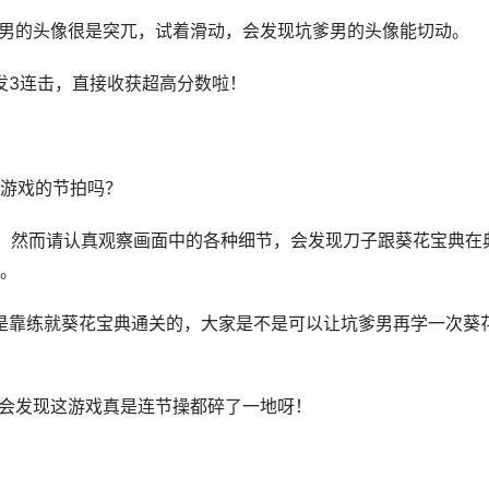
爹男的头像很是突兀，试着滑动，会发现坑爹男的头像能切动。
发3连击，直接收获超高分数啦！
游戏的节拍吗？
了！然而请认真观察画面中的各种细节，会发现刀子跟葵花宝典在
。
关是靠练就葵花宝典通关的，大家是不是可以让坑爹男再学一次葵
！会发现这游戏真是连节操都碎了一地呀！