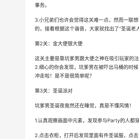
事务。
3.小兄弟们也许会觉得这关难一点，然而一联想
的，接着根据这个谐音，大家就找出了“圣诞老
第2关：金大便银大便
这关主要是靠坑爹男跟大便之神在吸引玩家的注
2.细心的你会发现，坑爹男在被吓出马桶的时
冲走啦！是不是很简单呢？
第3关：圣诞派对
坑爹男圣诞夜竟然还在睡觉，真是不懂风情！
1.认真观察画面中元素，发现参与Party的人
2.点击衣柜，打开后发现里面有件圣诞服，点