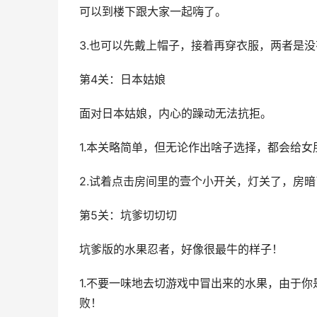
可以到楼下跟大家一起嗨了。
3.也可以先戴上帽子，接着再穿衣服，两者是
第4关：日本姑娘
面对日本姑娘，内心的躁动无法抗拒。
1.本关略简单，但无论作出啥子选择，都会给女
2.试着点击房间里的壹个小开关，灯关了，房
第5关：坑爹切切切
坑爹版的水果忍者，好像很最牛的样子！
1.不要一味地去切游戏中冒出来的水果，由于
败！