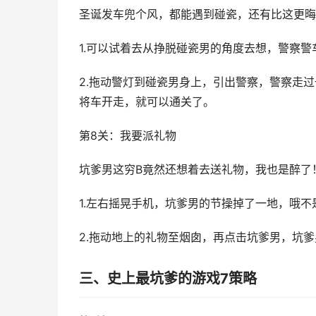
圣诞发车兜个风，都能遇到碰瓷，还有比这更晦
1.可以试着去从挣脱碰瓷男的角度去想，警察
2.拖动警灯到碰瓷男身上，引出警察，警察走
将车开走，就可以通关了。
第8关：我要派礼物
坑爹男这穷B竟然还想着去送礼物，我也是醉了
1.左右摇晃手机，坑爹男的节操掉了一地，哦
2.拖动地上的礼物至烟囱，再点击坑爹男，坑
三、史上最坑爹的游戏7策略