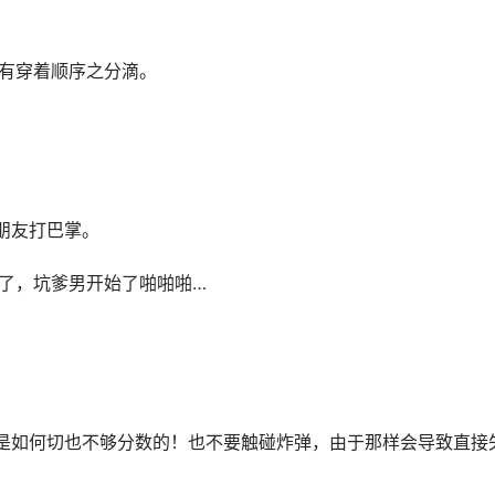
没有穿着顺序之分滴。
朋友打巴掌。
暗了，坑爹男开始了啪啪啪…
你是如何切也不够分数的！也不要触碰炸弹，由于那样会导致直接