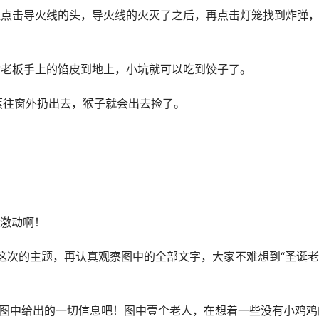
直点击导火线的头，导火线的火灭了之后，再点击灯笼找到炸弹
动老板手上的馅皮到地上，小坑就可以吃到饺子了。
蕉往窗外扔出去，猴子就会出去捡了。
激动啊！
到这次的主题，再认真观察图中的全部文字，大家不难想到“圣诞老
！
察图中给出的一切信息吧！图中壹个老人，在想着一些没有小鸡鸡