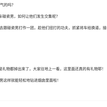
气的吗？
警车碰瓷男，如何让他们发生交集呢？
过去跟碰瓷男打作一团，趁他们扭打的功夫，抓紧将车给换道，接
！
不是礼物都掉出来了，大家往地上一看，这里面还真的有礼物耶！
爹男这样就能轻松地钻进烟囱里面啦！