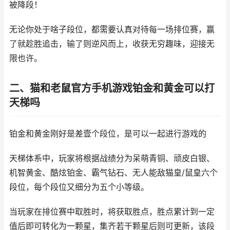
被降段！
无论你处于啥子段位，都需要认真对待每一场排位赛，赢
了就趁胜追击，输了则逆风而上，收获无穷趣味，迎接无
限也许。
二、猫和老鼠官方手机游戏铂金和黄金可以打
天梯吗
铂金和黄金刚好是差壹个段位，是可以一起进行游戏的
天梯体系中，玩家将根据战绩分为呆萌青铜、顽皮白银、
机智黄金、酷炫铂金、霸气钻石、无人能敌猫皇/鼠皇六个
段位，每个段位又细分为五个小等级。
当玩家在排位赛中取胜时，将获取胜点，胜点累计到一定
值后即可转化为一颗星，集齐若干颗星后则可更新，该段