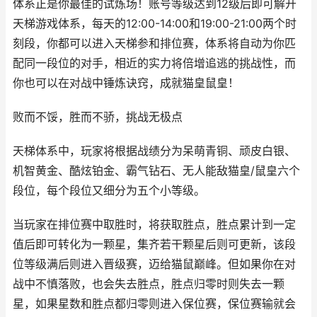
体系正是你最佳的试炼场！账号等级达到12级后即可解开
天梯游戏体系，每天的12:00-14:00和19:00-21:00两个时
刻段，你都可以进入天梯参和排位赛，体系将自动为你匹
配同一段位的对手，相近的实力将倍增追逃的挑战性，而
你也可以在对战中锤炼诀窍，成就猫皇鼠皇！
败而不馁，胜而不骄，挑战无极点
天梯体系中，玩家将根据战绩分为呆萌青铜、顽皮白银、
机智黄金、酷炫铂金、霸气钻石、无人能敌猫皇/鼠皇六个
段位，每个段位又细分为五个小等级。
当玩家在排位赛中取胜时，将获取胜点，胜点累计到一定
值后即可转化为一颗星，集齐若干颗星后则可更新，该段
位等级满后则进入晋级赛，迈给猫鼠巅峰。但如果你在对
战中不慎落败，也会失去胜点，胜点归零时则失去一颗
星，如果星数和胜点都归零则进入保位赛，保位赛输就会