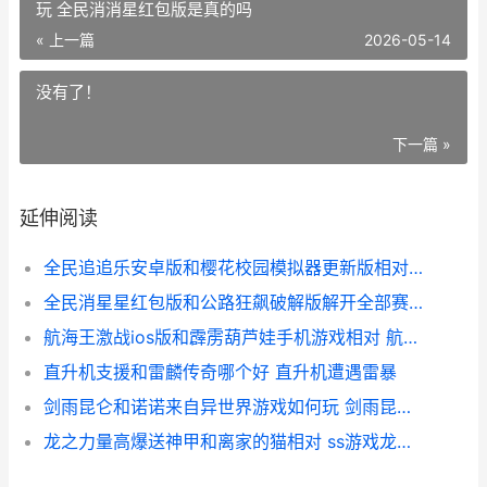
玩 全民消消星红包版是真的吗
« 上一篇
2026-05-14
没有了！
下一篇 »
延伸阅读
全民追追乐安卓版和樱花校园模拟器更新版相对 全民追求神器免费版
全民消星星红包版和公路狂飙破解版解开全部赛车哪个好玩 全民消消星红包版是真的吗
航海王激战ios版和霹雳葫芦娃手机游戏相对 航海王激战ios版下载
直升机支援和雷麟传奇哪个好 直升机遭遇雷暴
剑雨昆仑和诺诺来自异世界游戏如何玩 剑雨昆仑怎么升级帮会
龙之力量高爆送神甲和离家的猫相对 ss游戏龙之力量攻略