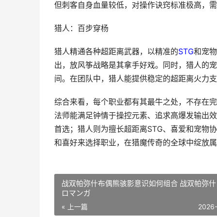
但刺客自身血量较低，对操作诀窍标准极高，需
猎人：百步穿杨
猎人精通各种超距离武器，以精准的
STG
和宠物
出，放风筝战略是其拿手好戏。同时，猎人的宠
间。在团队中，猎人能提供稳定的超距离火力支
综合来看，每个职业都有其最牛之处，不存在完
法师能满足钟情于操控元素、追求高爆发输出效
首选；猎人则为擅长超距离STG、喜爱和宠物
和喜好来选择职业，在猎魔传奇的全球中绽放属
战双帕弥什布偶熊骇影意识如何组合 战双帕弥什
ロマンガ
« 上一篇
2026