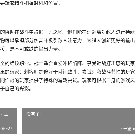
要玩家精准把握时机和位置。
的协助在战斗中占据一席之地。他们能在远距离对敌人进行持续
物可以承担部分伤害并吸引敌人注意力，为猎人创新更好的输出
援，是不可或缺的输出力量。
全的绝顶职业。战士适合喜爱冲锋陷阵、享受近战打击感的玩家
果的玩家；刺客则是偏好于瞬间致胜、尝试刺激战斗节拍的玩家
协同作战的玩家提供了特殊的游戏尝试。玩家可根据自身的游戏
于自己的光彩。
・エ
没有了！
-05-27
下一篇 