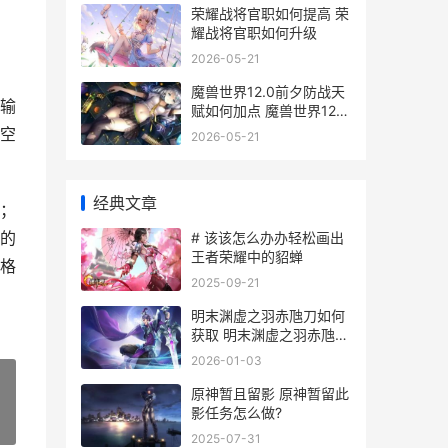
荣耀战将官职如何提高 荣
耀战将官职如何升级
2026-05-21
魔兽世界12.0前夕防战天
输
赋如何加点 魔兽世界12.0
前夕任务在哪接
空
2026-05-21
经典文章
；
的
# 该该怎么办办轻松画出
王者荣耀中的貂蝉
风格
2025-09-21
明末渊虚之羽赤虺刀如何
获取 明末渊虚之羽赤虺刀
搭配
2026-01-03
原神暂且留影 原神暂留此
影任务怎么做?
»
2025-07-31