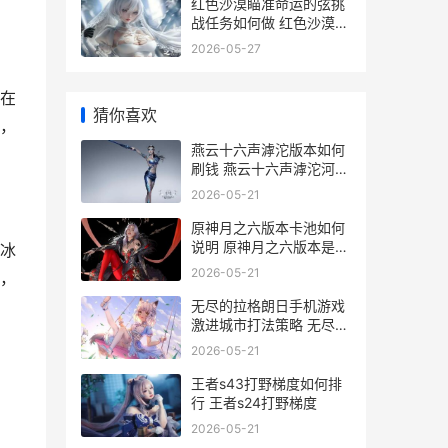
红色沙漠瞄准命运的弦挑
战任务如何做 红色沙漠什
么时候上线
2026-05-27
在
猜你喜欢
，
燕云十六声滹沱版本如何
刷钱 燕云十六声滹沱河之
战
2026-05-21
原神月之六版本卡池如何
说明 原神月之六版本是什
冰
么时候
2026-05-21
，
无尽的拉格朗日手机游戏
激进城市打法策略 无尽的
拉格朗日什么时候出的
2026-05-21
王者s43打野梯度如何排
行 王者s24打野梯度
。
2026-05-21