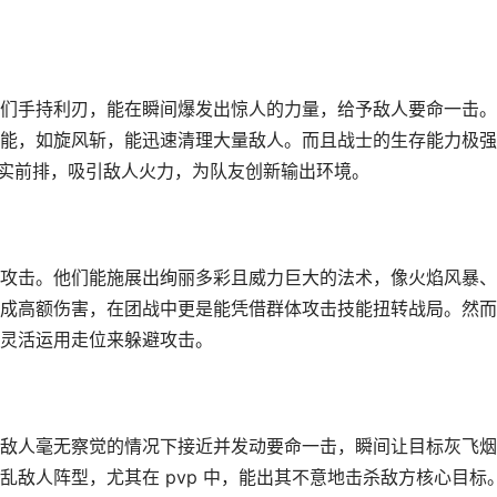
们手持利刃，能在瞬间爆发出惊人的力量，给予敌人要命一击。
能，如旋风斩，能迅速清理大量敌人。而且战士的生存能力极强
队的坚实前排，吸引敌人火力，为队友创新输出环境。
攻击。他们能施展出绚丽多彩且威力巨大的法术，像火焰风暴、
成高额伤害，在团战中更是能凭借群体攻击技能扭转战局。然而
灵活运用走位来躲避攻击。
敌人毫无察觉的情况下接近并发动要命一击，瞬间让目标灰飞烟
敌人阵型，尤其在 pvp 中，能出其不意地击杀敌方核心目标