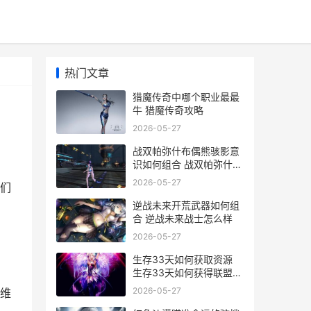
热门文章
猎魔传奇中哪个职业最最
牛 猎魔传奇攻略
2026-05-27
战双帕弥什布偶熊骇影意
识如何组合 战双帕弥什・
エロマンガ
2026-05-27
们
逆战未来开荒武器如何组
合 逆战未来战士怎么样
2026-05-27
生存33天如何获取资源
生存33天如何获得联盟攻
城站的通关大奖?
2026-05-27
维