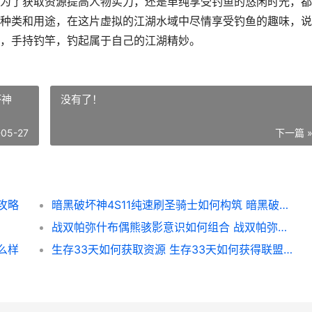
为了获取资源提高人物实力，还是单纯享受钓鱼的悠闲时光，都
种类和用途，在这片虚拟的江湖水域中尽情享受钓鱼的趣味，说
，手持钓竿，钓起属于自己的江湖精妙。
坏神
没有了！
-05-27
下一篇 
攻略
暗黑破坏神4S11纯速刷圣骑士如何构筑 暗黑破坏神4S11赛季神秘捣蛋鬼符印概率
战双帕弥什布偶熊骇影意识如何组合 战双帕弥什・エロマンガ
么样
生存33天如何获取资源 生存33天如何获得联盟攻城站的通关大奖?