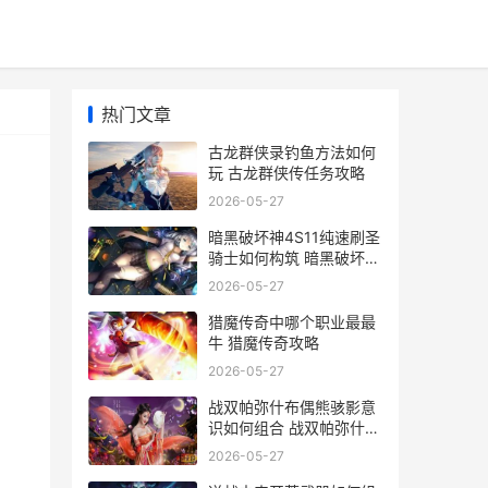
热门文章
古龙群侠录钓鱼方法如何
玩 古龙群侠传任务攻略
2026-05-27
暗黑破坏神4S11纯速刷圣
骑士如何构筑 暗黑破坏神
4S11赛季神秘捣蛋鬼符印
2026-05-27
概率
猎魔传奇中哪个职业最最
牛 猎魔传奇攻略
2026-05-27
战双帕弥什布偶熊骇影意
识如何组合 战双帕弥什・
エロマンガ
2026-05-27