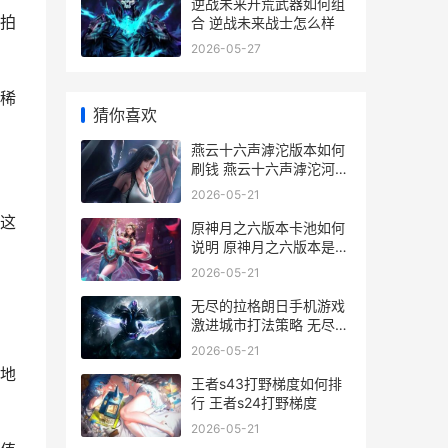
逆战未来开荒武器如何组
拍
合 逆战未来战士怎么样
2026-05-27
稀
猜你喜欢
燕云十六声滹沱版本如何
刷钱 燕云十六声滹沱河之
战
2026-05-21
这
原神月之六版本卡池如何
说明 原神月之六版本是什
么时候
2026-05-21
无尽的拉格朗日手机游戏
激进城市打法策略 无尽的
拉格朗日什么时候出的
2026-05-21
地
王者s43打野梯度如何排
行 王者s24打野梯度
2026-05-21