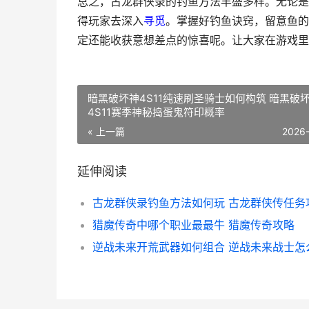
总之，古龙群侠录的钓鱼方法丰盛多样。无论是
得玩家去深入
寻觅
。掌握好钓鱼诀窍，留意鱼的
定还能收获意想差点的惊喜呢。让大家在游戏里
暗黑破坏神4S11纯速刷圣骑士如何构筑 暗黑破
4S11赛季神秘捣蛋鬼符印概率
« 上一篇
2026
延伸阅读
古龙群侠录钓鱼方法如何玩 古龙群侠传任务
猎魔传奇中哪个职业最最牛 猎魔传奇攻略
逆战未来开荒武器如何组合 逆战未来战士怎