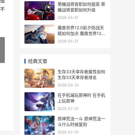
值
荣耀战将官职如何提高 荣
不
耀战将官职如何升级
2026-05-21
魔兽世界12.0前夕防战天
赋如何加点 魔兽世界12.0
前夕任务在哪接
2026-05-21
»
经典文章
生存33天幸存者属性如何
生存33天幸存者排名
2026-03-31
在手机端玩原神时 在手机
上玩原神
2025-07-31
原神荒泷一斗 原神荒泷一
斗什么时候复刻
2025-07-31