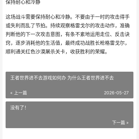
保持耐心和冷静
这场战斗需要保持耐心和冷静。不要由于一时的攻击得手
或失利而乱了节拍。持续观察格雷戈尔的攻击动作，准确
判断他的下一次攻击意图，有条不紊地运用走位、反击诀
窍，逐步消耗他的生活值，最终成功战胜长枪格雷戈尔，
顺利通关红色沙漠屠杀关卡，收获胜利的荣耀。
王者世界进不去游戏如何办 为什么王者世界进不去
« 上一篇
2026-05-27
没有了！
下一篇 »