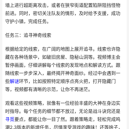
墙上进行超距离攻击，或者在狭窄街道配置陷阱阻挡怪物
前进。同时，密切关注队友的情形，及时给予支援，成功
守护小镇，完成任务。
任务三：追寻神奇线索
根据给定的线索，在广阔的地图上展开追寻。线索也许隐
藏在各种场景中，如破旧房屋、隐秘山洞等。视频博主会
暂停画面，仔细讲解每个线索的发现地点和解读方式。跟
随线索一步步深入，最终揭开神奇面纱。经过中会遇到一
些
解谜
环节，比如按照特定顺序点亮火把，打开隐藏门
等，视频都有清晰的示范，让你不再迷茫。
观看这些视频策略，就像有一位经验丰盛的大神在身边实
时指导。每个任务的细节都不放过，无论是战斗诀窍还是
寻觅
要点，都能让你一目了然。跟着策略走，轻松完成鸣
潮2.3版本的新增任务，尽情享受游戏的趣味！还等啥子，