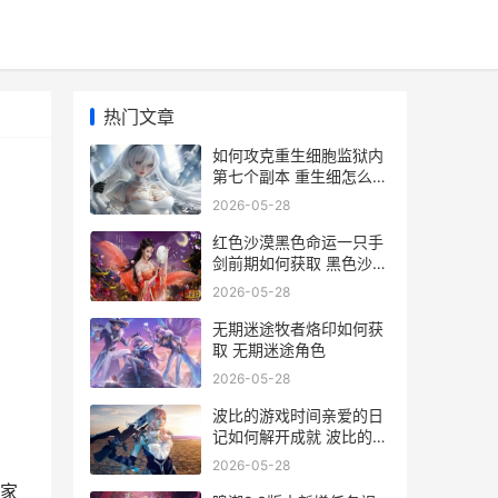
热门文章
如何攻克重生细胞监狱内
第七个副本 重生细怎么打
巨人
2026-05-28
红色沙漠黑色命运一只手
剑前期如何获取 黑色沙漠
续作红色沙漠
2026-05-28
无期迷途牧者烙印如何获
取 无期迷途角色
2026-05-28
波比的游戏时间亲爱的日
记如何解开成就 波比的游
戏时间第四章官方正版
2026-05-28
家