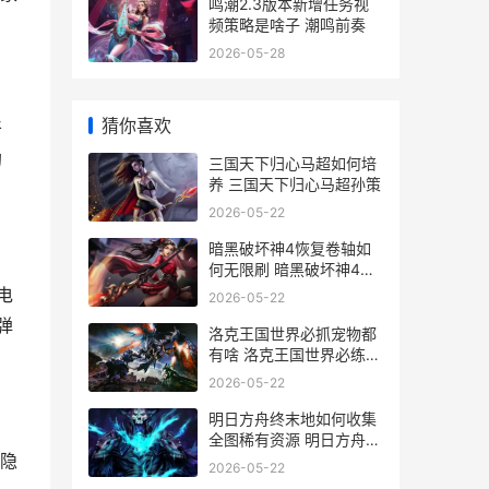
鸣潮2.3版本新增任务视
频策略是啥子 潮鸣前奏
2026-05-28
猜你喜欢
弩
的
三国天下归心马超如何培
养 三国天下归心马超孙策
2026-05-22
暗黑破坏神4恢复卷轴如
何无限刷 暗黑破坏神4恢
复主要资源
电
2026-05-22
弹
洛克王国世界必抓宠物都
有啥 洛克王国世界必练宠
物
2026-05-22
明日方舟终末地如何收集
全图稀有资源 明日方舟终
隐
末地wiki
2026-05-22