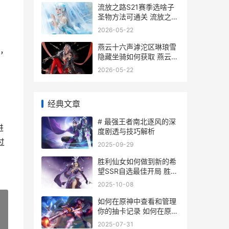
流放之路S21赛季选啥子
圣物方法可通关 流放之路
s21赛季礼包奖励公示
2026-05-22
燕云十六声滹沱区琳琅雪
，
隐藏坐骑如何获取 燕云十
六声滹沱军营怎么进去
2026-05-22
经典文章
# 最强王者南北逐风的深
进
度剧透与技巧解析
过
2025-09-29
胜利仙女如何做到新的希
望SSR自选最佳开局 胜利
女神秒懂百科
2025-10-08
如何在原神中查看和管理
你的抽卡记录 如何在原神
中查看最高伤害
»
2025-07-31