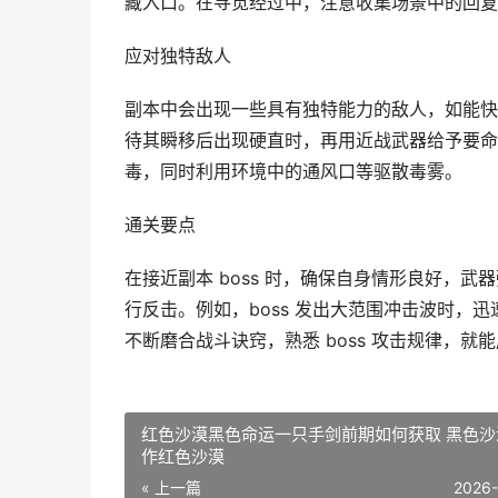
藏入口。在寻觅经过中，注意收集场景中的回复
应对独特敌人
副本中会出现一些具有独特能力的敌人，如能快
待其瞬移后出现硬直时，再用近战武器给予要命
毒，同时利用环境中的通风口等驱散毒雾。
通关要点
在接近副本 boss 时，确保自身情形良好，武
行反击。例如，boss 发出大范围冲击波时，
不断磨合战斗诀窍，熟悉 boss 攻击规律，
红色沙漠黑色命运一只手剑前期如何获取 黑色沙
作红色沙漠
« 上一篇
2026