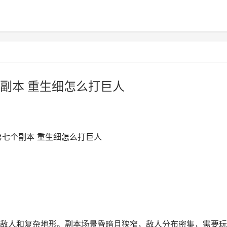
副本 重生细怎么打巨人
第七个副本 重生细怎么打巨人
敌人和复杂地形。副本场景昏暗且狭窄，敌人分布密集，需要玩