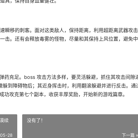
道具，保持自身血量健壮。
速瞬移的刺客。面对这类敌人，保持距离，利用超距离武器攻击
一击。还有会释放毒雾的怪物，尽量和其保持上风位置，避免中
器弹药充足。boss 攻击方法多样，要灵活躲避，抓住其攻击间隙
迅速躲到障碍物后；其近身挥击时，利用翻滚躲避并进行反击。通
就能成功攻克第七个副本，收获丰厚奖励，开始新的游戏篇章。
漠续
没有了！
-05-28
下一篇 