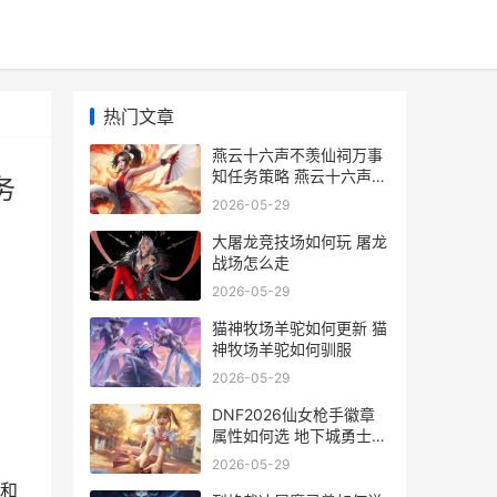
热门文章
燕云十六声不羡仙祠万事
知任务策略 燕云十六声不
务
羡仙被烧前必须做的任务
2026-05-29
大屠龙竞技场如何玩 屠龙
战场怎么走
2026-05-29
猫神牧场羊驼如何更新 猫
神牧场羊驼如何驯服
2026-05-29
DNF2026仙女枪手徽章
属性如何选 地下城勇士女
枪手
2026-05-29
和