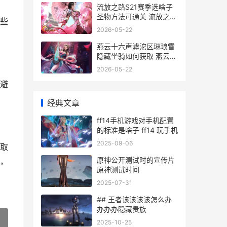
流放之路S21赛季选啥子
圣物方法可通关 流放之路
些
s21赛季礼包奖励公示
2026-05-22
燕云十六声滹沱区琳琅雪
隐藏坐骑如何获取 燕云十
六声滹沱军营怎么进去
2026-05-22
避
经典文章
ff14手机游戏对手机配置
的标准是啥子 ff14 玩手机
2025-09-06
取
原神公开测试时的宣传片
，
原神测试时间
2025-07-31
## 王者该该该该怎么办
办办办隐藏贵族
2025-10-25