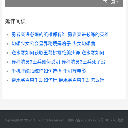
下一篇 »
延伸阅读
勇者突进必练的英雄都有谁 勇者突进必练的英雄
幻想少女公会星界秘境是啥子 少女幻想曲
逆水寒如何获取玉萼拂霞绝美头饰 逆水寒如何获取天赏宝石
异种航员2士兵如何说明 异种航员2士兵死了没
千机阵绝顶统帅如何选择 千机阵电影
逆水寒百兽千劫如何玩 逆水寒百兽千劫怎么玩
Copyright © 2024 All Rights Reserved.
京ICP备2025129959号-10
XML地图