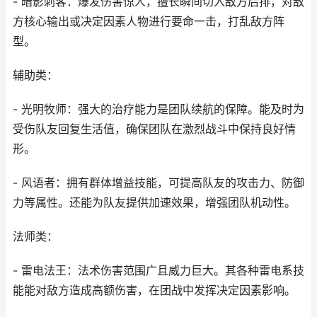
- 暗影刺客：爆发伤害惊人，擅长瞬间切入敌方后排，对敌
方核心输出或决定因素人物进行要命一击，打乱敌方阵
型。
辅助类：
- 光明牧师：强大的治疗能力是团队续航的保障。能及时为
受伤队友回复生活值，确保团队在激烈战斗中保持良好情
形。
- 风语者：拥有群体增益技能，可提高队友的攻击力、防御
力等属性。还能为队友提供加速效果，增强团队机动性。
法师类：
- 雷电法王：法术伤害范围广且威力巨大。其各种雷电系技
能能对敌方造成高额伤害，在团战中发挥决定因素影响。