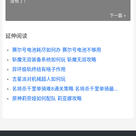
没有了！
下一篇 »
延伸阅读
赛尔号电池耗尽如何办 赛尔号电池不够用
斩魔无双装备系统如何玩 斩魔无双攻略
异环极轨终结有啥子作用
吉星派对机械超人如何玩
名将杀千里单骑难8通关策略 名将杀千里单骑最厉害三个东西
原神莉奈娅如何配队 莉亚娜攻略