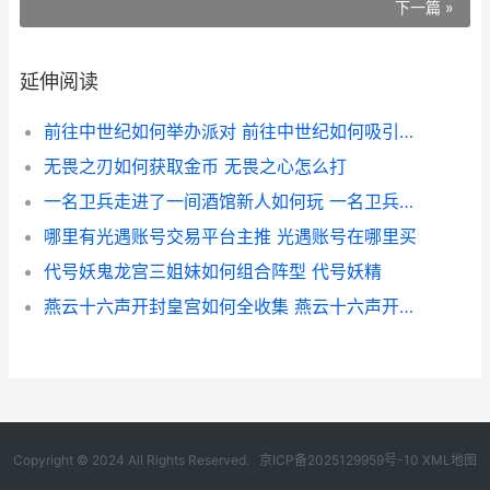
下一篇 »
延伸阅读
前往中世纪如何举办派对 前往中世纪如何吸引拓荒者
无畏之刃如何获取金币 无畏之心怎么打
一名卫兵走进了一间酒馆新人如何玩 一名卫兵走进了一间酒馆赌博宝库
哪里有光遇账号交易平台主推 光遇账号在哪里买
代号妖鬼龙宫三姐妹如何组合阵型 代号妖精
燕云十六声开封皇宫如何全收集 燕云十六声开封明暗故事全收集
Copyright © 2024 All Rights Reserved.
京ICP备2025129959号-10
XML地图