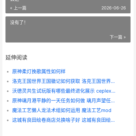
« 上一篇
2026-06-26
没有了！
下一篇 »
延伸阅读
原神柔灯挽歌属性如何样
洛克王国世界王国徽记如何获取 洛克王国世界王国监狱怎么进
沃德灵共生试玩版有哪些最终进化展示 ceplex沃德的材料
原神璃月港平静的一天任务如何做 璃月声望任务璃月港平静的一天
魔法工艺懒人龙法术组如何运用 魔法工艺mod
这城有良田绘卷商店兑换啥子好 这城有良田绘卷回收