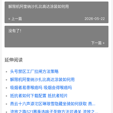
解限机阿奎纳沙扎比高达涂装如何用
« 上一篇
2026-05-22
没有了！
下一篇 »
延伸阅读
头号禁区工厂拉闸方法策略
解限机阿奎纳沙扎比高达涂装如何用
吸烟者易患喉癌吗 吸烟会得喉癌吗
抵抗者如何下载配置 抵抗者短片
燕云十六声滹沱区琳琅雪隐藏坐骑如何获取 燕云十六声滹沱军营怎么进去
流放之路S21赛季选啥子圣物方法可通关 流放之路s21赛季礼包奖励公示