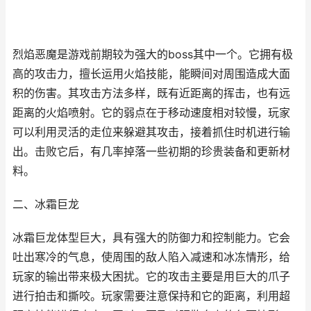
烈焰恶魔是游戏前期较为强大的boss其中一个。它拥有极
高的攻击力，擅长运用火焰技能，能瞬间对周围造成大面
积的伤害。其攻击方法多样，既有近距离的挥击，也有远
距离的火焰喷射。它的弱点在于移动速度相对较慢，玩家
可以利用灵活的走位来躲避其攻击，接着抓住时机进行输
出。击败它后，有几率掉落一些初期的珍贵装备和更新材
料。
二、冰霜巨龙
冰霜巨龙体型巨大，具有强大的防御力和控制能力。它会
吐出寒冷的气息，使周围的敌人陷入减速和冰冻情形，给
玩家的输出带来极大困扰。它的攻击主要是用巨大的爪子
进行拍击和撕咬。玩家需要注意保持和它的距离，利用超