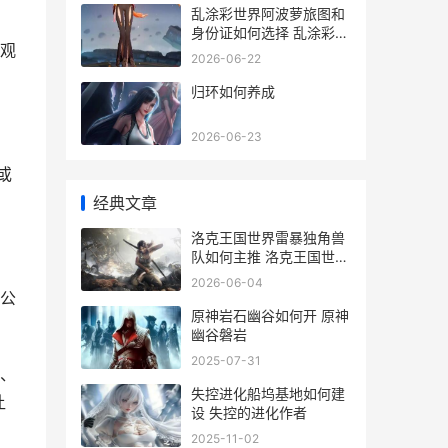
乱涂彩世界阿波萝旅图和
身份证如何选择 乱涂彩世
观
界阿波罗立绘
2026-06-22
归环如何养成
2026-06-23
或
经典文章
洛克王国世界雷暴独角兽
队如何主推 洛克王国世界
雷暴队技能搭配
2026-06-04
公
原神岩石幽谷如何开 原神
幽谷磐岩
2025-07-31
、
失控进化船坞基地如何建
让
设 失控的进化作者
2025-11-02