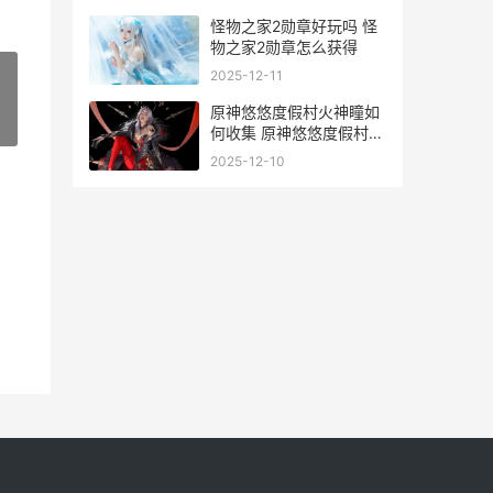
怪物之家2勋章好玩吗 怪
物之家2勋章怎么获得
2025-12-11
原神悠悠度假村火神瞳如
»
何收集 原神悠悠度假村是
常驻地图吗
2025-12-10