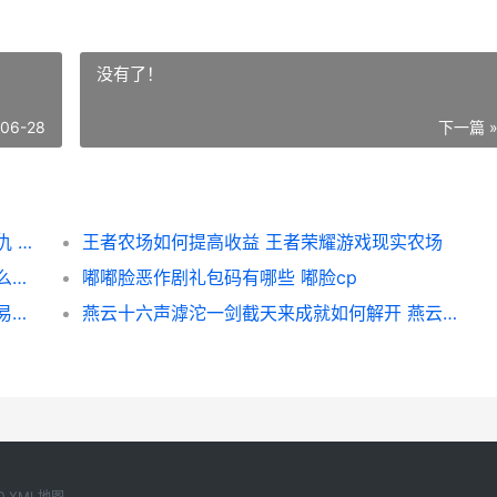
没有了！
-06-28
下一篇 
苏丹的游戏复生月牙邪物如何收集 苏丹的复仇 中东
王者农场如何提高收益 王者荣耀游戏现实农场
鹅鸭杀科学家是做啥子的 鹅鸭杀科学家是什么技能
嘟嘟脸恶作剧礼包码有哪些 嘟脸cp
三国杀账号交易平台主推哪个 三国杀账号交易平台有哪些
燕云十六声滹沱一剑截天来成就如何解开 燕云十六声滹沱河怎么触发
0
XML地图