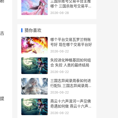
剧
三国杀账号交易平台主推
哪个 三国杀账号交易平台
有哪些
2026-06-28
猜你喜欢
古
哪个平台交易瓦罗兰特账
号好 现在哪个交易平台好
2026-06-22
失控进化种植基因如何组
合 失控 人类的最终结局
2026-06-22
三国志异闻录周泰如何进
行配队 三国志异闻录周泰
怎么样
2026-06-22
提
燕云十六声清河一声见佛
奇遇如何做 燕云十六声清
河万事知全攻略
2026-06-22