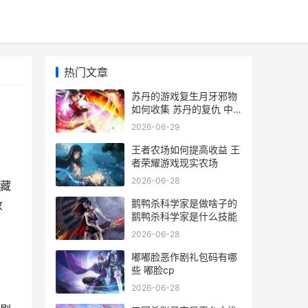
热门文章
苏丹的游戏复生月牙邪物
如何收集 苏丹的复仇 中
东
2026-06-29
王者农场如何提高收益 王
者荣耀游戏现实农场
2026-06-28
藏
鹅鸭杀科学家是做啥子的
收
鹅鸭杀科学家是什么技能
2026-06-28
嘟嘟脸恶作剧礼包码有哪
些 嘟脸cp
2026-06-28