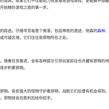
的道具。收集它们不仅能助力玩家推进游戏进程，更能解开隐藏
开始精妙游戏之旅的第一步。
的踪迹。仔细寻觅每壹个角落，包括神奇的遗迹、阴森的
森林
、
或可疑区域，它们往往是邪物所在之处。
。随着任务推进，会有各种提示引导玩家前往也许藏有邪物的地
逐步积累邪物。
邪物。有些强大的怪物守护着邪物，战胜它们后便有机会得到。
，邪物就会在胜利后给你招手。