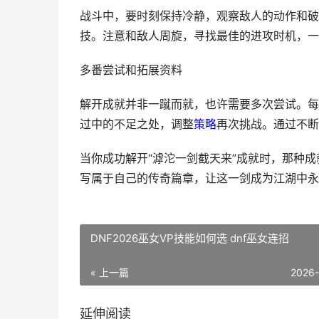
战斗中，要时刻保持冷静，观察敌人的动作和破
技。注意和敌人周旋，寻找最佳的进攻时机，一
多番尝试和拓展资料
解开成就并非一蹴而就，也许需要多次尝试。每
过中的不足之处，调整
策略
再次挑战。通过不断
当你成功解开“滹沱一剑截天来”成就时，那种
写属于自己的传奇篇章，让这一剑成为江湖中永
DNF2026巫女VP技能如何选 dnf巫女连招
« 上一篇
2026
延伸阅读