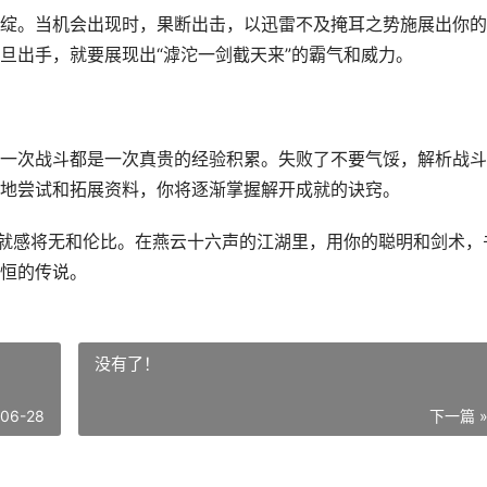
绽。当机会出现时，果断出击，以迅雷不及掩耳之势施展出你的
旦出手，就要展现出“滹沱一剑截天来”的霸气和威力。
一次战斗都是一次真贵的经验积累。失败了不要气馁，解析战斗
地尝试和拓展资料，你将逐渐掌握解开成就的诀窍。
成就感将无和伦比。在燕云十六声的江湖里，用你的聪明和剑术，
恒的传说。
没有了！
-06-28
下一篇 