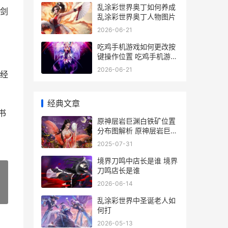
乱涂彩世界奥丁如何养成
剑
乱涂彩世界奥丁人物图片
2026-06-21
吃鸡手机游戏如何更改按
键操作位置 吃鸡手机游戏
如何下载
2026-06-21
经
经典文章
书
原神层岩巨渊白铁矿位置
分布图解析 原神层岩巨渊
几级触发
2025-07-31
境界刀鸣中店长是谁 境界
刀鸣店长是谁
2026-06-14
»
乱涂彩世界中圣诞老人如
何打
2026-05-13