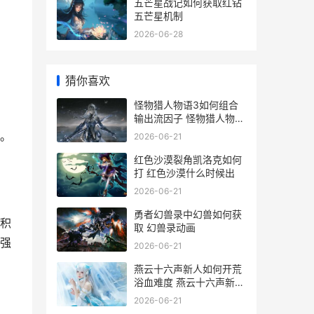
五芒星战记如何获取红钻
五芒星机制
2026-06-28
猜你喜欢
怪物猎人物语3如何组合
输出流因子 怪物猎人物语
3侵兽
。
2026-06-21
红色沙漠裂角凯洛克如何
打 红色沙漠什么时候出
2026-06-21
勇者幻兽录中幻兽如何获
积
取 幻兽录动画
强
2026-06-21
燕云十六声新人如何开荒
浴血难度 燕云十六声新人
礼
2026-06-21