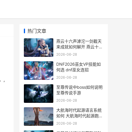
热门文章
燕云十六声滹沱一剑截天
来成就如何解开 燕云十六
声滹沱河怎么触发
2026-06-28
DNF2026巫女VP技能如
何选 dnf巫女连招
2026-06-28
。,
至尊传说中boss如何说明
至尊传说手游
2026-06-28
大航海时代起源语言系统
如何 大航海时代起源跑商
路线
2026-06-28