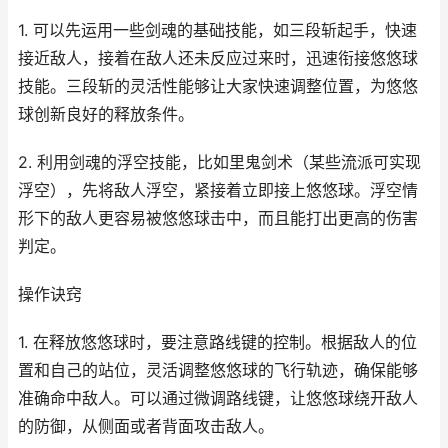
1. 可以先运用一些剑魂的基础技能，如三段斩起手，快速
接近敌人，接着在敌人还未反应过来时，迅速衔接悠悠球
技能。三段斩的灵活性能够让大家快速调整位置，为悠悠
球创新良好的释放条件。
2. 利用剑魂的浮空技能，比如里鬼剑术（某些流派可实现
浮空），先将敌人浮空，紧接着立即接上悠悠球。浮空情
形下的敌人更容易被悠悠球击中，而且能打出更高的伤害
判定。
操作诀窍
1. 在释放悠悠球时，要注意路线键的控制。根据敌人的位
置和自己的站位，灵活调整悠悠球的飞行轨迹，确保能够
准确命中敌人。可以通过微调路线键，让悠悠球绕开敌人
的防御，从侧面或者背面攻击敌人。