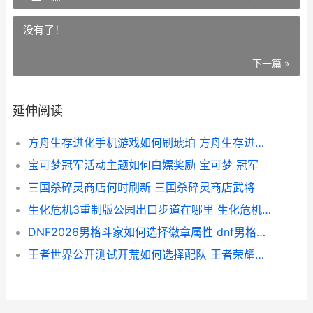
没有了！
下一篇 »
延伸阅读
方舟生存进化手机游戏如何刷琥珀 方舟生存进化手游重制版下载
宝可梦冠军活动主题如何白嫖奖励 宝可梦 冠军
三国杀碎灵商店何时刷新 三国杀碎灵商店武将
生化危机3重制版公园出口步道在哪里 生化危机3重制版警察局保险柜密码
DNF2026男格斗家如何选择徽章属性 dnf男格斗家技能详解
王者世界公开测试开荒如何选择配队 王者荣耀世界公测