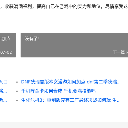
，收获满满福利，提高自己在游戏中的实力和地位，尽情享受这
吉加点
没有了！
-07-02
下一篇 
入口
DNF狄瑞吉版本女漫游如何加点 dnf第二季狄瑞吉加点
英魂之刃战略版风暴之灵如何样 英魂之刃战略版中秋节卡包
千机阵金卡如何合成 千机要满技能吗
天之炼狱归来新人策略如何写 天之炼狱归来新技能
生化危机3：重制版废弃工厂最终决战如何玩 生化危机3重制版保险箱密码