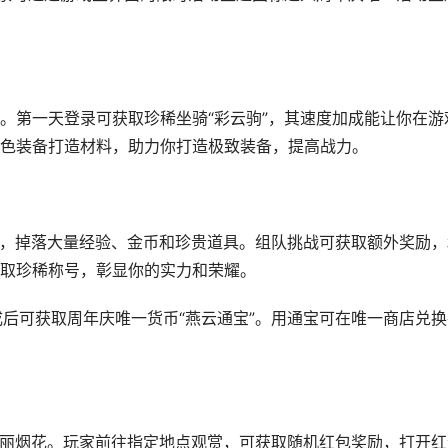
。第一天登录可获取珍稀坐骑“彩云驹”，其速度加成能让你在游
色装备打造材料，助力你打造极致装备，提高战力。
适中，掉落大量经验、金币和珍贵道具。组队挑战可获取额外奖励，
取珍稀称号，彰显你的实力和荣耀。
成后可获取周年庆唯一货币“燕云通宝”。用通宝可在唯一商店兑换
放绚丽烟花。玩家前往指定地点观赏，可获取随机红包奖励，打开红