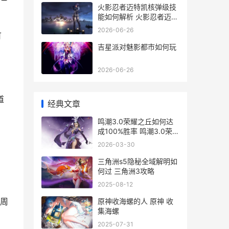
火影忍者迈特凯核弹级技
能如何解析 火影忍者迈特
凯超燃剪辑视频
2026-06-26
可
吉星派对魅影都市如何玩
2026-06-26
道
经典文章
鸣潮3.0荣耀之丘如何达
成100%胜率 鸣潮3.0荣耀
。
之丘攻略
2026-03-30
三角洲s5隐秘全域解明如
何过 三角洲3攻略
2025-08-12
周
原神收海螺的人 原神 收
集海螺
2025-07-31