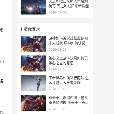
天之炼狱归来新人策略如
何写 天之炼狱归来新技能
2026-07-02
猜你喜欢
戏
原神如何诉说过往此刻和
未来成就 原神如何诉说过
去的秘密
2026-06-25
雄心之上战斗诀窍如何玩
和
雄心之志的意思
2026-06-25
王者世界如何进行配队 怎
各
么才能进入王者荣耀
2026-06-25
燕云十六声河西川上遇龙
奇遇如何做 燕云十六声河
西蹊跷
2026-06-25
包