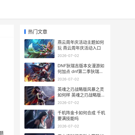
热门文章
燕云周年庆活动主题如何
玩 燕云周年庆活动入口
2026-07-02
DNF狄瑞吉版本女漫游如
何加点 dnf第二季狄瑞吉
加点
2026-07-02
英魂之刃战略版风暴之灵
如何样 英魂之刃战略版中
秋节卡包
2026-07-02
千机阵金卡如何合成 千机
要满技能吗
2026-07-02
题