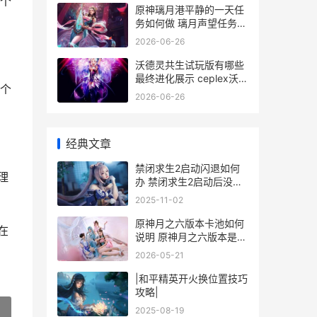
个
原神璃月港平静的一天任
务如何做 璃月声望任务璃
月港平静的一天
2026-06-26
沃德灵共生试玩版有哪些
最终进化展示 ceplex沃德
个
的材料
2026-06-26
经典文章
禁闭求生2启动闪退如何
理
办 禁闭求生2启动后没反
应
2025-11-02
原神月之六版本卡池如何
在
说明 原神月之六版本是什
么时候
2026-05-21
|和平精英开火换位置技巧
攻略|
2025-08-19