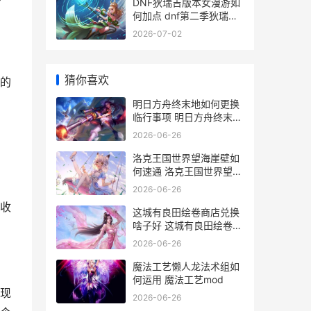
DNF狄瑞吉版本女漫游如
何加点 dnf第二季狄瑞吉
加点
2026-07-02
猜你喜欢
的
明日方舟终末地如何更换
临行事项 明日方舟终末地
官服官网入口
2026-06-26
洛克王国世界望海崖壁如
何速通 洛克王国世界望风
半岛
2026-06-26
收
这城有良田绘卷商店兑换
啥子好 这城有良田绘卷回
收
2026-06-26
魔法工艺懒人龙法术组如
何运用 魔法工艺mod
现
2026-06-26