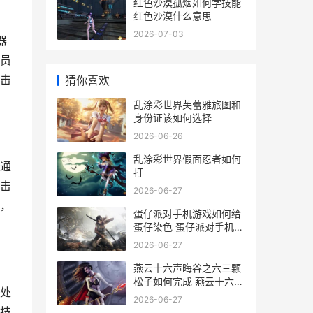
红色沙漠孤烟如何学技能
红色沙漠什么意思
2026-07-03
器
员
击
猜你喜欢
乱涂彩世界芙蕾雅旅图和
身份证该如何选择
2026-06-26
乱涂彩世界假面忍者如何
通
打
击
2026-06-27
，
蛋仔派对手机游戏如何给
蛋仔染色 蛋仔派对手机游
戏如何查账号或密码
2026-06-27
燕云十六声晦谷之六三颗
松子如何完成 燕云十六声
处
晦谷天地万籁
2026-06-27
技