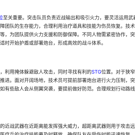
位
至关重要。突击队员负责近战输出和吸引火力，要灵活运用武
障团队的生存能力，合理利用治疗道具和技能为伤员恢复。技术
等，为团队提供火力支援和防御保障。不同人物需紧密协作，突
适时开始护盾或部署炮台，形成高效的战斗体系。
，利用掩体躲避敌人攻击，同时寻找有利的
STG
位置。对于狭窄
推进。面对开阔场地，技术员可提前部署炮台进行火力压制，突
如有些敌人会从侧翼突袭，要提前做好防范。合理规划行动路线
的近战武器在近距离能发挥强大威力，超距离武器则用于攻击远
医疗兵的治疗技能要及时释放，确保队友在受伤时能迅速恢复。