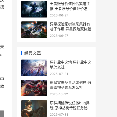
王者账号价值评估渠道主
技
推 王者账号价值评价怎么
看
2026-06-27
异星探险家树液采集器有
啥子作用 异星探险家树脂
2026-06-27
先
经典文章
。
原神盐中之地 原神盐中之
地怎么过
2025-07-31
中
逍遥雷神圣青龙如何样 逍
效
遥雷神圣青龙怎么打
2025-10-22
原神胡桃传说任务bug揭
晓 原神胡桃传说任务秘境
第二个鬼火
2025-07-31