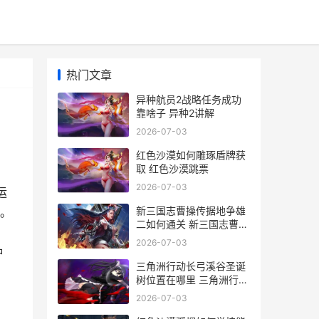
热门文章
异种航员2战略任务成功
靠啥子 异种2讲解
2026-07-03
红色沙漠如何雕琢盾牌获
取 红色沙漠跳票
2026-07-03
运
新三国志曹操传据地争雄
。
二如何通关 新三国志曹操
传t0
2026-07-03
种
三角洲行动长弓溪谷圣诞
树位置在哪里 三角洲行动
长弓溪谷隐秘钥匙房
2026-07-03