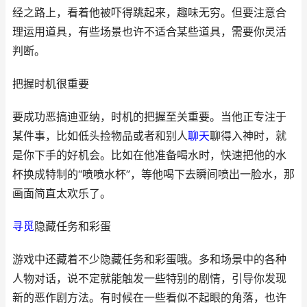
经之路上，看着他被吓得跳起来，趣味无穷。但要注意合
理运用道具，有些场景也许不适合某些道具，需要你灵活
判断。
把握时机很重要
要成功恶搞迪亚纳，时机的把握至关重要。当他正专注于
某件事，比如低头捡物品或者和别人
聊天
聊得入神时，就
是你下手的好机会。比如在他准备喝水时，快速把他的水
杯换成特制的“喷喷水杯”，等他喝下去瞬间喷出一脸水，那
画面简直太欢乐了。
寻觅
隐藏任务和彩蛋
游戏中还藏着不少隐藏任务和彩蛋哦。多和场景中的各种
人物对话，说不定就能触发一些特别的剧情，引导你发现
新的恶作剧方法。有时候在一些看似不起眼的角落，也许