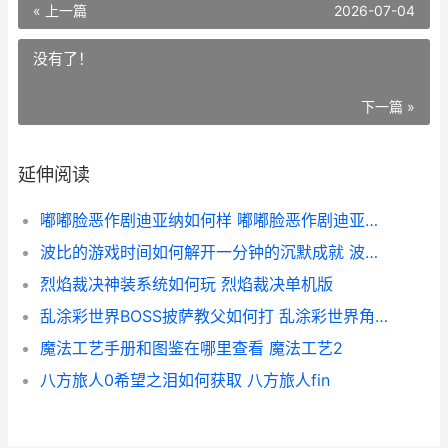
« 上一篇
2026-07-04
没有了！
下一篇 »
延伸阅读
嘟嘟脸恶作剧迪亚纳如何样 嘟嘟脸恶作剧迪亚纳人物形象
波比的游戏时间如何解开一分钟的沉默成就 波比的游戏时间第四章官方正版
烈焰裁决神装系统如何玩 烈焰裁决单机版
乱涂彩世界BOSS披萨教父如何打 乱涂彩世界角色强度排行
魔法工艺手册和图鉴在哪里查看 魔法工艺2
八方旅人0希望之泪如何获取 八方旅人fin