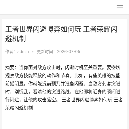
王者世界闪避博弈如何玩 王者荣耀闪
避机制
作者：
admin
•
更新时间：2026-07-05
摘要：当你面对敌方攻击时，闪避时机至关重要。要密切
观察敌方技能释放的动作和节奏。比如，有些英雄的技能
前摇明显，你就能提前预判并准备闪避。当敌方刺客突进
时，别慌乱，看清他的突进路线，在他即将近身的瞬间进
行闪避，让他的攻击落空。,王者世界闪避博弈如何玩 王者
荣耀闪避机制