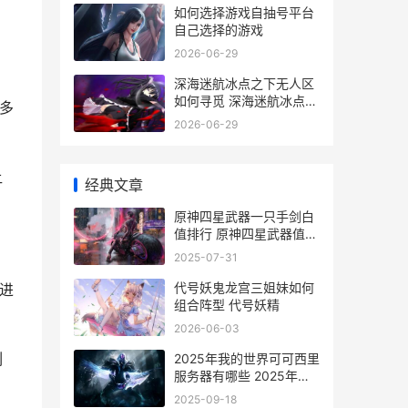
如何选择游戏自抽号平台
自己选择的游戏
2026-06-29
深海迷航冰点之下无人区
如何寻觅 深海迷航冰点之
多
下剧情流程
2026-06-29
让
经典文章
原神四星武器一只手剑白
值排行 原神四星武器值得
升满吗
2025-07-31
代号妖鬼龙宫三姐妹如何
进
组合阵型 代号妖精
2026-06-03
刻
2025年我的世界可可西里
服务器有哪些 2025年我
的世界愚人节版本
2025-09-18