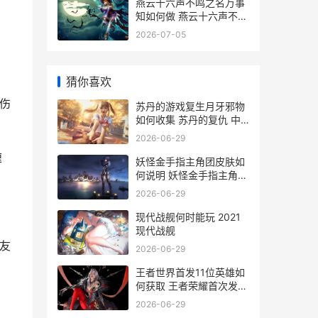
燕云十六声不鸣之名万事
知如何做 燕云十六声不鸣
之名
2026-07-05
猜你喜欢
伤
苏丹的游戏复生月牙邪物
如何收集 苏丹的复仇 中
东
2026-06-29
速
妖怪金手指主角团皮肤如
何说明 妖怪金手指主角皮
肤天地尊师怎么获取
2026-06-29
现代战舰何时能玩 2021
现代战舰
友
2026-06-29
王者世界首发11位英雄如
何获取 王者荣耀首次发行
时间
2026-06-29