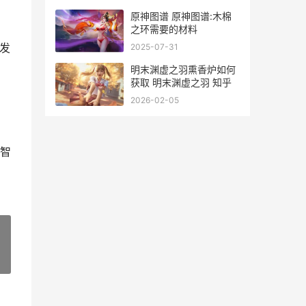
原神图谱 原神图谱:木棉
之环需要的材料
发
2025-07-31
明末渊虚之羽熏香炉如何
获取 明末渊虚之羽 知乎
2026-02-05
智
»