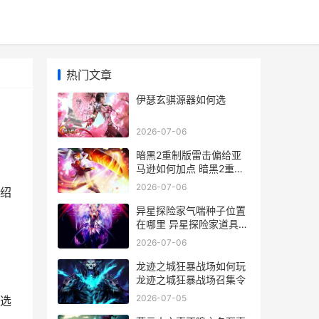
热门文章
伊瑟玄骐源器如何选
2026-07-06
暗黑2重制版雷击偏给亚
马逊如何加点 暗黑2重制
版雷击和泰坦哪个好
2026-07-06
绍
异星探险家气喘种子位置
在哪里 异星探险家道具介
绍
2026-07-06
龙迹之城狂暴战场如何玩
龙迹之城狂暴战场召集令
2026-07-05
选