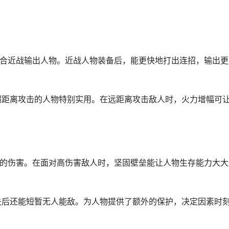
，适合近战输出人物。近战人物装备后，能更快地打出连招，输出更
长超距离攻击的人物特别实用。在远距离攻击敌人时，火力增幅可
受到的伤害。在面对高伤害敌人时，坚固壁垒能让人物生存能力大大
消失后还能短暂无人能敌。为人物提供了额外的保护，决定因素时