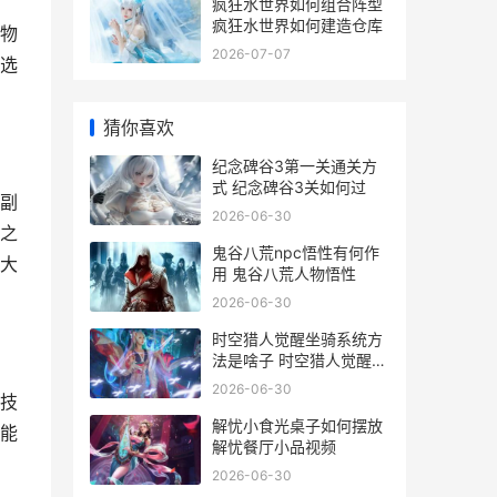
疯狂水世界如何组合阵型
疯狂水世界如何建造仓库
物
2026-07-07
选
猜你喜欢
纪念碑谷3第一关通关方
式 纪念碑谷3关如何过
副
2026-06-30
之
鬼谷八荒npc悟性有何作
大
用 鬼谷八荒人物悟性
2026-06-30
时空猎人觉醒坐骑系统方
法是啥子 时空猎人觉醒坐
骑有哪些
2026-06-30
技
解忧小食光桌子如何摆放
能
解忧餐厅小品视频
2026-06-30