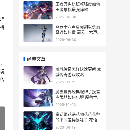
王者万象棋班叔强度如何
王者象棋最强阵容
2026-06-30
培
燕云十六声清河割以永治
得
奇遇如何做 燕云十六声清
河是现实哪里
2026-06-30
经典文章
，
龙城传奇怎样快速更新 龙
玩
城传奇游戏攻略
传
2026-03-21
魔兽世界经典服牌子换差
点武器如何化解 魔兽世界
经典服务器和周年纪念班
2025-10-03
童话师花语花物花苗花种
的不同差异是啥子 花语为
童话的花
»
2026-06-19