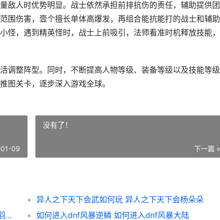
量敌人时优势明显。战士依然承担前排抗伤的责任，辅助提供团
范围伤害，壹个擅长单体高爆发，再组合能抗能打的战士和辅助
小怪，遇到精英怪时，战士上前吸引，法师看准时机释放技能，
活调整阵型。同时，不断提高人物等级、装备等级以及技能等级
推图关卡，逐步深入游戏全球。
没有了！
-01-09
下一篇 
异人之下天下会武如何玩 异人之下天下会杨朵朵
明末渊虚之羽真武发簪如何获取 明末渊虚之羽真武观隐藏道路
如何进入dnf风暴逆鳞 如何进入dnf风暴大陆