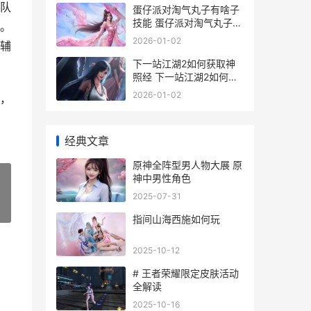
队
蛋仔派对淘气丸子有啥子
技能 蛋仔派对淘气丸子的
。
图片
2026-01-02
辅
下一站江湖2如何获取神
照经 下一站江湖2如何救
六婶
2026-01-02
，
经典文章
原神全阵型男人物大展 原
神中男性角色
2025-07-31
»
指间山海西施如何玩
2025-10-12
# 王者荣耀限定皮肤活动
全解读
2025-10-16