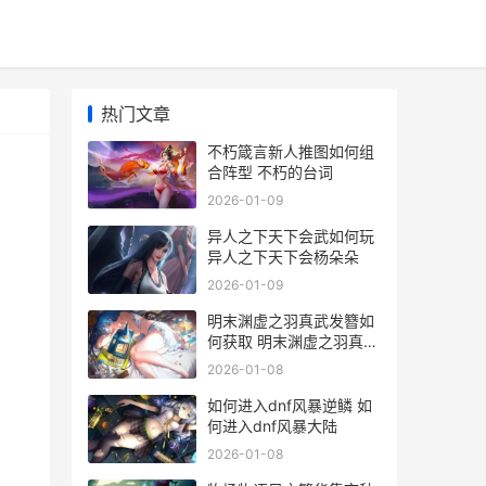
热门文章
不朽箴言新人推图如何组
合阵型 不朽的台词
2026-01-09
异人之下天下会武如何玩
异人之下天下会杨朵朵
2026-01-09
明末渊虚之羽真武发簪如
何获取 明末渊虚之羽真武
观隐藏道路
2026-01-08
如何进入dnf风暴逆鳞 如
何进入dnf风暴大陆
2026-01-08