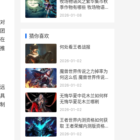
牧场物语风之繁华集市秋
季作物有哪些 牧场物语风
之繁华集市防风组件
2026-01-08
对
团
猜你喜欢
在
何处看王者战报
推
2026-01-02
魔兽世界传说之力掉率为
何这么低 魔兽世界传说之
力大全
2026-01-02
远
具
无悔华夏中花木兰如何样
无悔华夏花木兰哪刷
制
2026-01-02
王者世界内测资格如何获
取 王者荣耀内测版资格申
请官网
2026-01-02