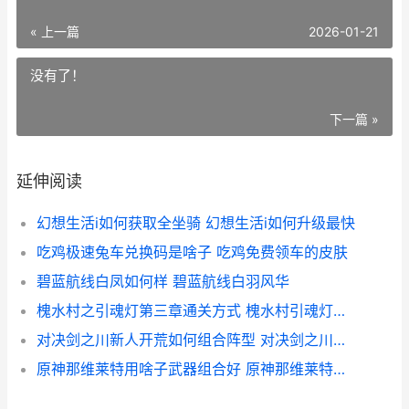
« 上一篇
2026-01-21
没有了！
下一篇 »
延伸阅读
幻想生活i如何获取全坐骑 幻想生活i如何升级最快
吃鸡极速兔车兑换码是啥子 吃鸡免费领车的皮肤
碧蓝航线白凤如何样 碧蓝航线白羽风华
槐水村之引魂灯第三章通关方式 槐水村引魂灯下载
对决剑之川新人开荒如何组合阵型 对决剑之川新人怎么玩
原神那维莱特用啥子武器组合好 原神那维莱特用万世流涌大典和天空之卷差距有多少