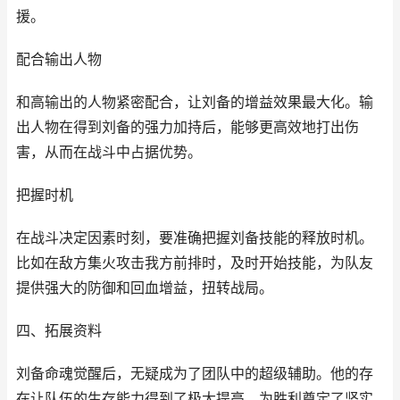
援。
配合输出人物
和高输出的人物紧密配合，让刘备的增益效果最大化。输
出人物在得到刘备的强力加持后，能够更高效地打出伤
害，从而在战斗中占据优势。
把握时机
在战斗决定因素时刻，要准确把握刘备技能的释放时机。
比如在敌方集火攻击我方前排时，及时开始技能，为队友
提供强大的防御和回血增益，扭转战局。
四、拓展资料
刘备命魂觉醒后，无疑成为了团队中的超级辅助。他的存
在让队伍的生存能力得到了极大提高，为胜利奠定了坚实