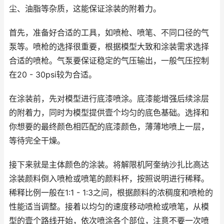
尘、油脂等杂质，这能保证涂装的附着力。
首先，准备好合适的工具，如喷枪、喷笔、不同口径的气
泵等。喷枪的选择很重要，根据模型大致和涂装需求选择
合适的喷枪。气泵要保证稳定的气压输出，一般气压控制
在20 - 30psi较为合适。
在涂装前，先对模型进行底漆喷涂。底漆能增强后续涂层
的附着力，同时为模型提供壹个均匀的底色基础。选择和
你想要的最终颜色相匹配的底漆颜色，薄薄地喷上一层，
等待完全干燥。
接下来就是主体颜色的涂装。将解限机阿奎纳沙扎比高达
涂装颜料倒入喷枪或喷笔的颜料杯，按照说明进行稀释。
稀释比例一般在1:1 - 1:3之间，根据颜料的浓稠度和喷枪的
性能适当调整。接着以均匀的速度移动喷枪或喷笔，从模
型的壹个路线开始，依次喷涂各个部位，注意不要一次喷