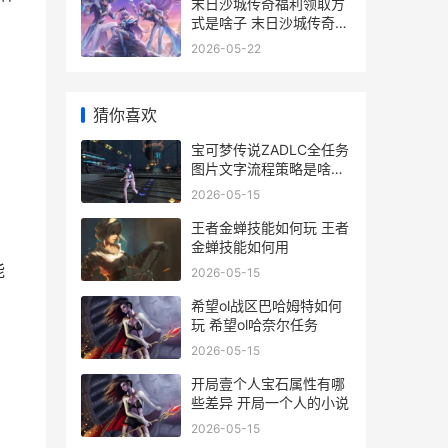
末日沙城传奇福利领取方
式是啥子 末日沙城传奇高
爆版
2026-05-22
猜你喜欢
宝可梦传说ZADLC全任务
图片文字流程策略是啥子
宝可梦传说ZAdlc全图鉴
2026-05-15
王者金蝉技能如何玩 王者
金蝉技能如何用
能
2026-05-15
希望ol战区巴哈姆特如何
玩 希望ol哈奈尔任务
2026-05-15
开局壹个人宝石属性有哪
些差异 开局一个人的小说
2026-05-15