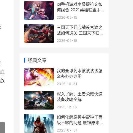
lol手机游戏奎桑提符文如
何组合 2021英雄联盟手
游奎因
2026-05-15
元
三国天下归心战役官渡之
战如何通关 三国天下归心
战役4-1怎么过
2026-05-15
经典文章
顺
我的全球药水该该该该怎
血
么办办办办用
放
2025-10-31
深入了解：王者荣耀快速
装备攻略全解
2025-12-16
如何化解原神中雷种子等
级不够的问题 原神原来是
这么解决的吗
2025-07-31