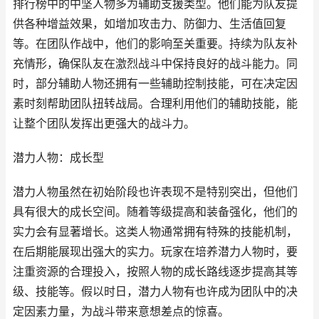
排行榜中的中坚人物多为辅助支援类型。他们能为队友提
供各种增益效果，如增加攻击力、防御力、生活值回复
等。在团队作战中，他们的影响至关重要。持续为队友补
充情形，确保队友在激烈战斗中保持良好的战斗能力。同
时，部分辅助人物还拥有一些辅助控制技能，可在决定因
素时刻帮助团队扭转战局。合理利用他们的辅助技能，能
让整个团队发挥出更强大的战斗力。
潜力人物：成长型
潜力人物虽然在初始阶段也许表现不是特别突出，但他们
具有很大的成长空间。随着等级提高和装备强化，他们的
实力会有显著增长。这类人物通常拥有特殊的技能机制，
在后期能展现出强大的实力。玩家在培养潜力人物时，要
注重资源的合理投入，按照人物的成长路线逐步提高其等
级、技能等。假以时日，潜力人物有也许成为团队中的决
定因素力量，为战斗带来意想差点的惊喜。