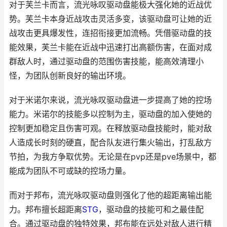
对于芙兰卡而言，流光咏叹驱动盘能极大强化她的近战优
势。芙兰卡本身近战攻击灵活多变，该驱动盘可让她的近
战攻击更具爆发性，连招衔接更加流畅。凭借驱动盘的技
能效果，芙兰卡能在近战中迅速打出高额伤害，在面对成
群敌人时，通过驱动盘的范围伤害技能，能高效清理小
怪，为团队创新良好的输出环境。
对于米诺尔来说，流光咏叹驱动盘进一步提高了她的控场
能力。米诺尔的技能多以控制为主，驱动盘的加入使她的
控制更加稳定且伤害可观。在释放驱动盘技能时，能对敌
人造成长时刻的硬直，配合队友进行集火输出，打乱敌方
节拍，为我方争取优势。无论是在pvp还是pve场景中，都
能成为团队不可或缺的控场力量。
而对于邦布，流光咏叹驱动盘则强化了他的超距离输出能
力。邦布擅长超距离
STG
，驱动盘的技能可和之最佳配
合。通过驱动盘的独特效果，邦布能在远处对敌人进行精