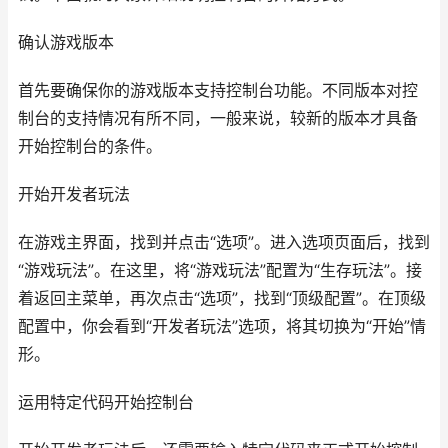
确认游戏版本
首先要确保你的游戏版本支持控制台功能。不同版本对控
制台的支持情况有所不同，一般来说，较新的版本才具备
开始控制台的条件。
开始开发者玩法
在游戏主界面，找到并点击“选项”。进入选项页面后，找到
“游戏玩法”。在这里，将“游戏玩法”配置为“生存玩法”。接
着返回主菜单，再次点击“选项”，找到“顶级配置”。在顶级
配置中，你会看到“开发者玩法”选项，将其切换为“开始”情
形。
运用特定代码开始控制台