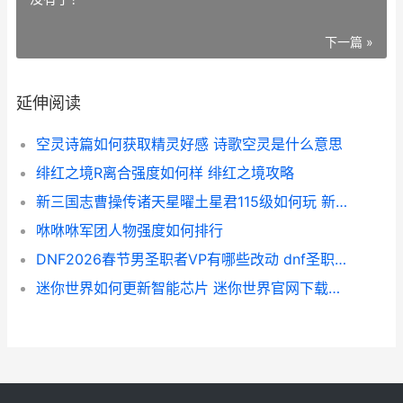
下一篇 »
延伸阅读
空灵诗篇如何获取精灵好感 诗歌空灵是什么意思
绯红之境R离合强度如何样 绯红之境攻略
新三国志曹操传诸天星曜土星君115级如何玩 新三国志曹操传武将强度排行
咻咻咻军团人物强度如何排行
DNF2026春节男圣职者VP有哪些改动 dnf圣职者春节套
迷你世界如何更新智能芯片 迷你世界官网下载最新版本