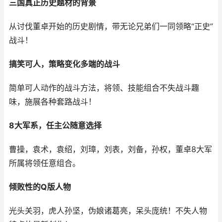
三国真正历史题材的背景
从讨伐董卓开始的历史剧情，带无论兄弟们一同领略“正史”
战斗！
搞笑可人，策略变化多端的战斗
简单可人动作的战斗方法，将领、技能组合不失战斗趣
味，施展各种套路战斗！
8大军系，任主公随意选择
曹操，袁术，袁绍，刘璋，刘表，刘备，孙权，董卓8大军
所属将领任意组合。
倾败性的Q版人物
光头关羽，虎人孙坚，伪娘诸葛亮，呆头庞统！不失人物