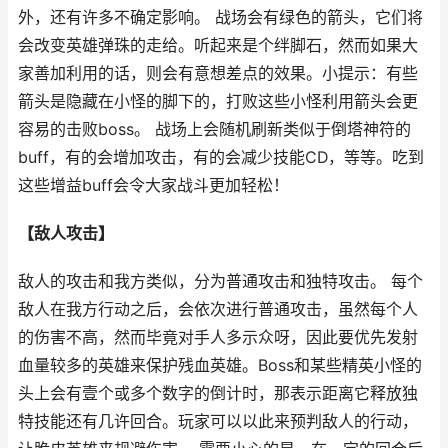
外，还有许多不确定影响。 战场会有绿色的箭头，它们将
会改变英雄弹珠的走给。听起来是个绊脚石，然而如果大
家善加利用的话，则会有意想差点的效果。小提示：有些
箭头是隐藏在小怪的脚下的，打败这些小怪利用箭头会更
容易的击败boss。 战场上会随机刷新类似于倒塔神符的
buff，有的会增加攻击，有的会减少技能CD，等等。吃到
这些增益buff会令大家战斗更加轻松！
【敌人攻击】
敌人的攻击和我方类似，分为普通攻击和独特攻击。 每个
敌人在我方行动之后，会依次进行普通攻击，虽然每个人
的伤害不高，然而毕竟对手人多示众呀，因此要优先发射
血量较多的英雄来保护残血英雄。Boss和某些精英小怪的
头上会有壹个或多个数字的倒计时，那表示距离它释放独
特技能还有几许回合。玩家可以以此来预判敌人的行动，