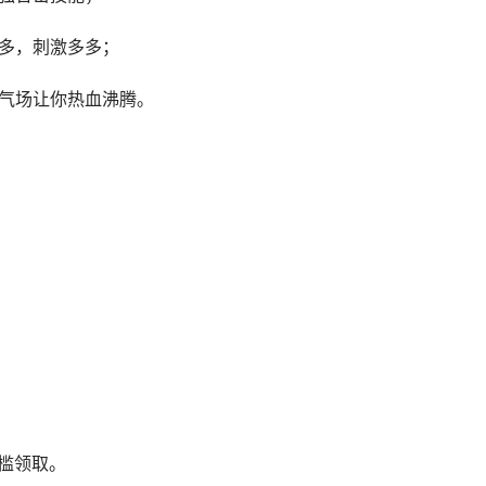
多多，刺激多多；
弘气场让你热血沸腾。
槛领取。