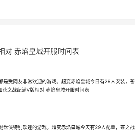
相对 赤焰皇城开服时间表
都是受网友非常欢迎的游戏。超变赤焰皇城今日有29人安装，苍
城和苍之战纪满V版相对 赤焰皇城开服时间表
键盘侠特别欢迎的游戏。超变赤焰皇城今天有29人配置，苍之战