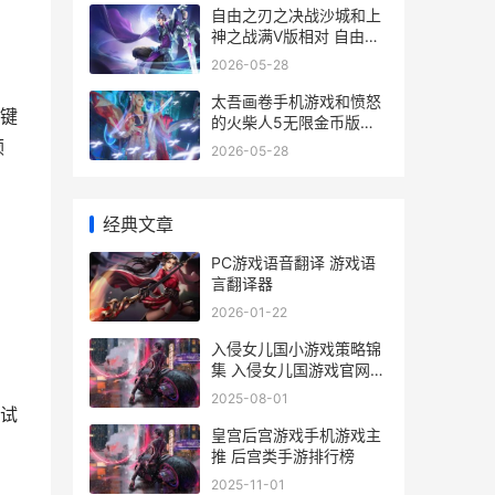
自由之刃之决战沙城和上
神之战满V版相对 自由之
刃结局
2026-05-28
太吾画卷手机游戏和愤怒
键
的火柴人5无限金币版无
限钻石版哪个好玩 太吾画
领
2026-05-28
卷gm
经典文章
PC游戏语音翻译 游戏语
言翻译器
2026-01-22
入侵女儿国小游戏策略锦
集 入侵女儿国游戏官网最
新版本
2025-08-01
试
皇宫后宫游戏手机游戏主
推 后宫类手游排行榜
2025-11-01