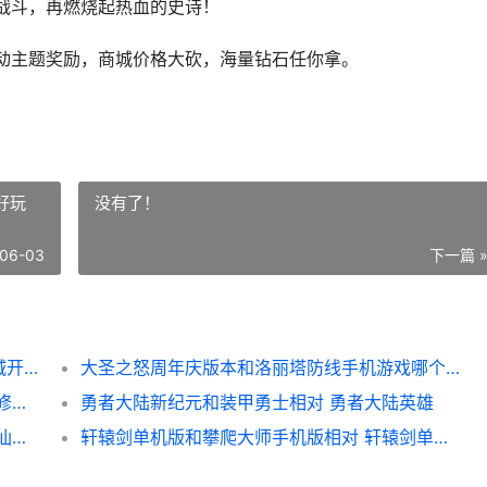
战斗，再燃烧起热血的史诗！
动主题奖励，商城价格大砍，海量钻石任你拿。
好玩
没有了！
06-03
下一篇 
超变赤焰皇城和苍之战纪满V版相对 赤焰皇城开服时间表
大圣之怒周年庆版本和洛丽塔防线手机游戏哪个好玩 大圣之怒新版本
凡人忘仙录和斩仙魔手机游戏谁更好玩 凡人修仙传忘语百度百科
勇者大陆新纪元和装甲勇士相对 勇者大陆英雄
神州仙侠志手机游戏和名将王国哪个好 神洲仙侠录百度网盘下载
轩辕剑单机版和攀爬大师手机版相对 轩辕剑单机游戏哪个好玩