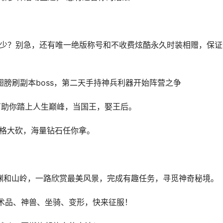
，送的少？别急，还有唯一绝版称号和不收费炫酷永久时装相赠，保
翅膀刷副本boss，第二天手持神兵利器开始阵营之争
量钻石助你踏上人生巅峰，当国王，娶王后。
价格大砍，海量钻石任你拿。
渊和山岭，一路欣赏最美风景，完成有趣任务，寻觅神奇秘境。
术品、神兽、坐骑、变形，快来征服！