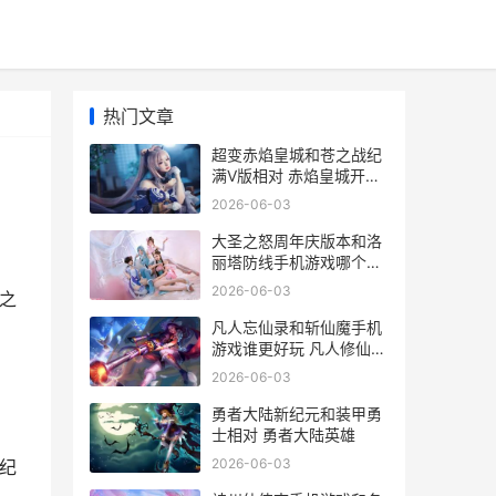
热门文章
超变赤焰皇城和苍之战纪
满V版相对 赤焰皇城开服
时间表
2026-06-03
大圣之怒周年庆版本和洛
丽塔防线手机游戏哪个好
玩 大圣之怒新版本
2026-06-03
之
凡人忘仙录和斩仙魔手机
游戏谁更好玩 凡人修仙传
忘语百度百科
2026-06-03
勇者大陆新纪元和装甲勇
士相对 勇者大陆英雄
2026-06-03
纪