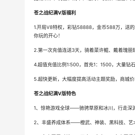
苍之战纪满V版福利
1.开局V8特权，彩钻58888，金币588万
你玩的开心！
2.第一次充值连送3天，骑着菜许鲲、戴着瑰丽
4.超值充值比例1:500，首充1：1500，大
5.超快更新，大幅度提高活动主题奖励，商城
苍之战纪满V版特色
1、惊艳游戏全球——驰骋草原和冰川，行走深
2、丰盛养成体系——橙武、神装、黑科技、艺