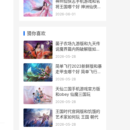
神州仙侠志手机游戏和名
将王国哪个好 神洲仙侠录
百度网盘下载
2026-06-01
猜你喜欢
菌子农场九游版和九天传
说魔界篇内购破解版如何
玩 菌子app
2026-05-28
简单飞行2023新鲜版和暴
走甲虫哪个好 简单飞行2
中文版
2026-05-28
天仙三国手机游戏官方版
和obey 仙魔三国玩
2026-05-28
王国时代官网版和饥饿的
艺术家如何玩 王国 朝代
2026-05-28