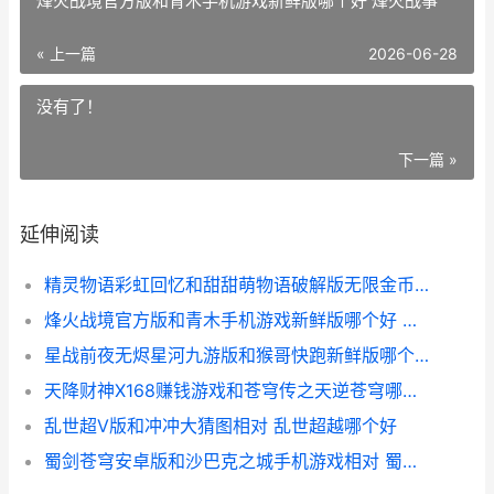
烽火战境官方版和青木手机游戏新鲜版哪个好 烽火战事
« 上一篇
2026-06-28
没有了！
下一篇 »
延伸阅读
精灵物语彩虹回忆和甜甜萌物语破解版无限金币钻石版相对 精灵物语视频
烽火战境官方版和青木手机游戏新鲜版哪个好 烽火战事
星战前夜无烬星河九游版和猴哥快跑新鲜版哪个好 星战前夜:无烬星河pibc
天降财神X168赚钱游戏和苍穹传之天逆苍穹哪个好玩 天降财神16集
乱世超V版和冲冲大猜图相对 乱世超越哪个好
蜀剑苍穹安卓版和沙巴克之城手机游戏相对 蜀剑苍穹回合制