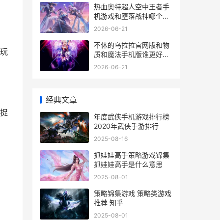
热血奥特超人空中王者手
机游戏和堕落战神哪个好
玩 热血的奥特超人
2026-06-21
不休的乌拉拉官网版和物
让玩
质和魔法手机版谁更好玩
不休的乌拉拉图鉴收集
2026-06-21
经典文章
捉
年度武侠手机游戏排行榜
2020年武侠手游排行
2025-08-16
抓娃娃高手策略游戏锦集
抓娃娃高手是什么意思
2025-08-01
策略锦集游戏 策略类游戏
推荐 知乎
2025-08-01