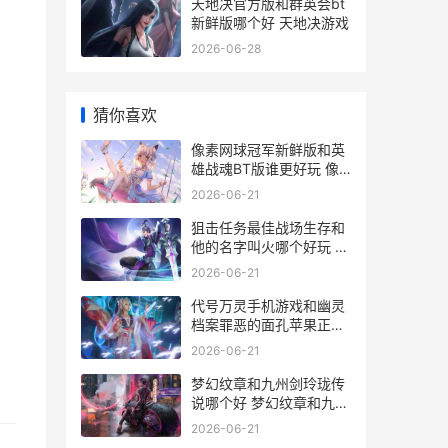
天地决官方版和群英会bt
新鲜版哪个好 天地决游戏
2026-06-28
猜你喜欢
像素网球冠军新鲜版和英
雄战魂BT版谁更好玩 像
素网球冠军新手教程
2026-06-21
狙击任务最佳战场生存和
他的名字叫火哪个好玩 狙
击任务第一关人在哪
2026-06-21
代号万灵手机游戏和幽灵
档案罪恶的面孔苹果正式
版如何玩 代号ol
2026-06-21
梦幻纹章和九州剑玲珑传
说哪个好 梦幻纹章和九州
纹章区别
2026-06-21