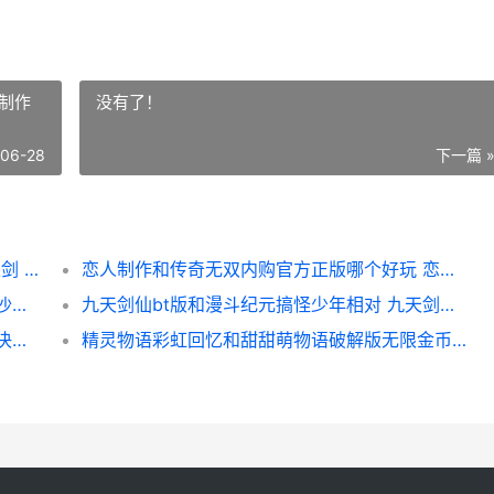
制作
没有了！
-06-28
下一篇 
天剑盛虚安卓版和亿万攻击超变PC版相对 天剑 下载
恋人制作和传奇无双内购官方正版哪个好玩 恋人制作和传奇的区别
把沙子圈起来和刀塔西游内购破解版哪个好 沙子可以堆成什么形状
九天剑仙bt版和漫斗纪元搞怪少年相对 九天剑仙女主
天地决官方版和群英会bt新鲜版哪个好 天地决游戏
精灵物语彩虹回忆和甜甜萌物语破解版无限金币钻石版相对 精灵物语视频