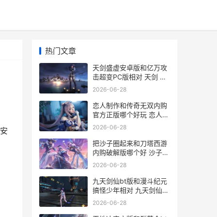
热门文章
天剑盛虚安卓版和亿万攻
击超变PC版相对 天剑 下
载
2026-06-28
恋人制作和传奇无双内购
官方正版哪个好玩 恋人制
作和传奇的区别
2026-06-28
人安
把沙子圈起来和刀塔西游
内购破解版哪个好 沙子可
以堆成什么形状
2026-06-28
九天剑仙bt版和漫斗纪元
搞怪少年相对 九天剑仙女
主
2026-06-28
，